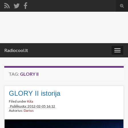
Tog
sear
Search for:
for
Radiocool.lt
Togg
navig
TAG:
GLORY II
GLORY II istorija
Filed under
Kita
Publikuota: 2012-02-05 16:12
Autorius:
Darius