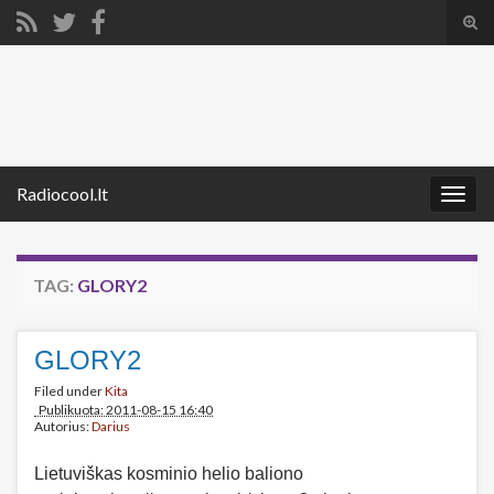
Tog
sear
Search for:
for
Radiocool.lt
Togg
navig
TAG:
GLORY2
GLORY2
Filed under
Kita
Publikuota: 2011-08-15 16:40
Autorius:
Darius
Lietuviškas kosminio helio baliono