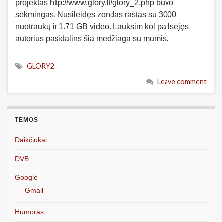
projektas http://www.glory.lt/glory_2.php buvo
sėkmingas. Nusileidęs zondas rastas su 3000
nuotraukų ir 1.71 GB video. Lauksim kol pailsėjęs
autorius pasidalins šia medžiaga su mumis.
GLORY2
Leave comment
TEMOS
Daikčiukai
DVB
Google
Gmail
Humoras