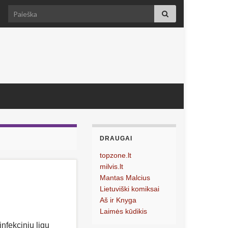
Search for:
DRAUGAI
topzone.lt
milvis.lt
Mantas Malcius
Lietuviški komiksai
Aš ir Knyga
Laimės kūdikis
nfekcinių ligų