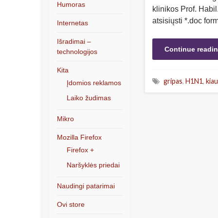
Humoras
klinikos Prof. Habi
atsisiųsti *.doc for
Internetas
Išradimai –
Continue readi
technologijos
Kita
gripas
,
H1N1
,
kiau
Įdomios reklamos
Laiko žudimas
Mikro
Mozilla Firefox
Firefox +
Naršyklės priedai
Naudingi patarimai
Ovi store