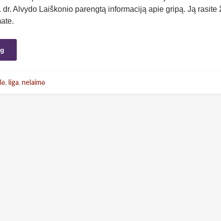
l. dr. Alvydo Laiškonio parengtą informaciją apie gripą. Ją rasite
mate.
ng
lė
,
liga
,
nelaimė