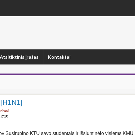
Atsitiktinis įrašas
Kontaktai
 [H1N1]
arimai
12:18
ov Susirūpino KTU savo studentais ir išsiuntinėjo visiems KMU i