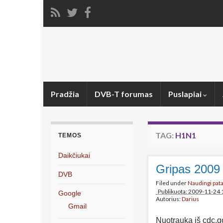
Pradžia
DVB-T forumas
Puslapiai
TAG:
H1N1
TEMOS
Daikčiukai
Gripas 2009
DVB
Filed under
Naudingi pat
Publikuota: 2009-11-24 
Google
Autorius:
Darius
Gmail
Nuotrauka iš cdc.g