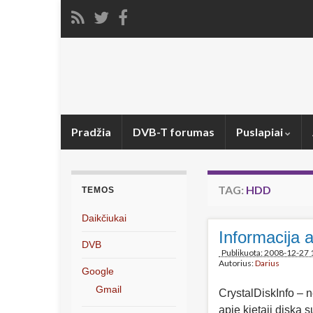
Pradžia
DVB-T forumas
Puslapiai
TAG:
HDD
TEMOS
Daikčiukai
Informacija 
DVB
Publikuota: 2008-12-27 
Autorius:
Darius
Google
Gmail
CrystalDiskInfo – 
apie kietąjį diską 