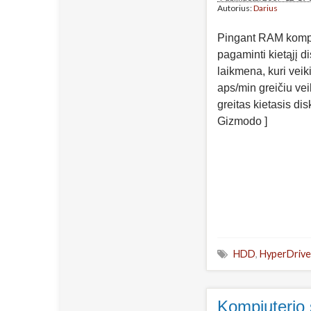
Autorius:
Darius
Pingant RAM komp
pagaminti kietąjį d
laikmena, kuri veik
aps/min greičiu vei
greitas kietasis dis
Gizmodo ]
HDD
,
HyperDriv
Kompiuterio 