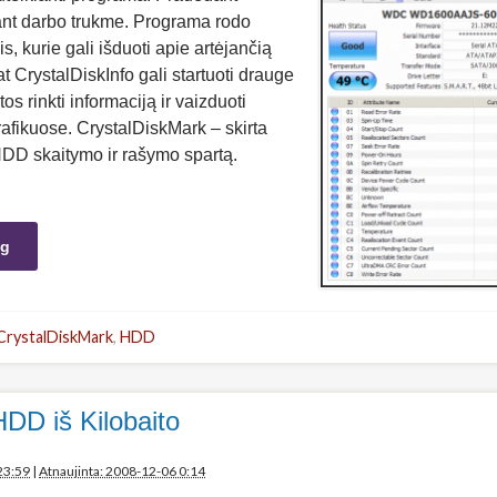
ant darbo trukme. Programa rodo
 kurie gali išduoti apie artėjančią
at CrystalDiskInfo gali startuoti drauge
s rinkti informaciją ir vaizduoti
afikuose. CrystalDiskMark – skirta
HDD skaitymo ir rašymo spartą.
ng
CrystalDiskMark
,
HDD
HDD iš Kilobaito
23:59
|
Atnaujinta: 2008-12-06 0:14