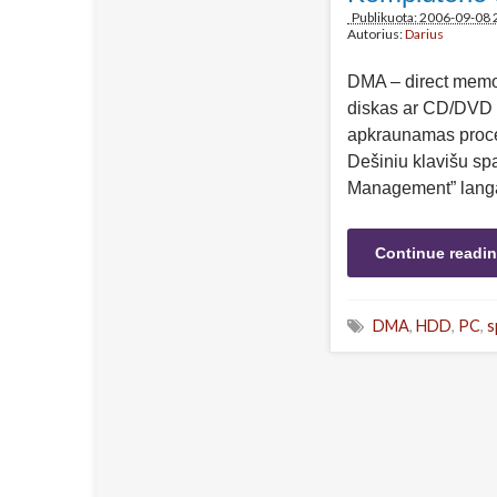
Publikuota: 2006-09-08 
Autorius:
Darius
DMA – direct memor
diskas ar CD/DVD į
apkraunamas proces
Dešiniu klavišu s
Management” langa
Continue readi
DMA
,
HDD
,
PC
,
s