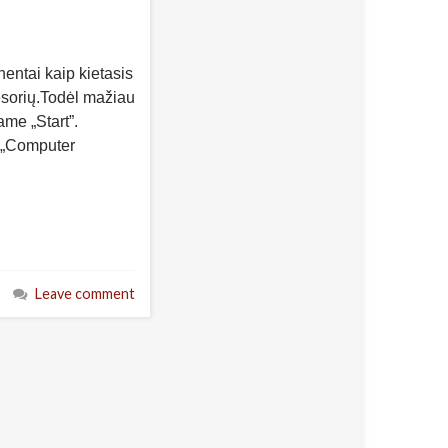
entai kaip kietasis
esorių.Todėl mažiau
me „Start”.
 „Computer
Leave comment