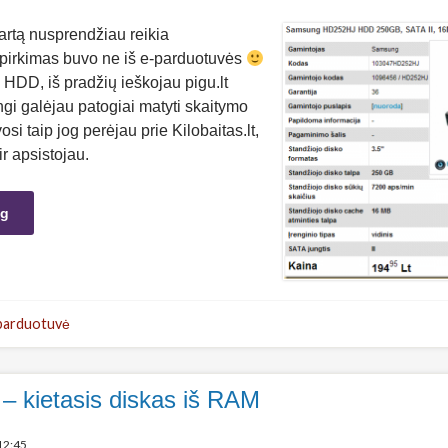
rtą nusprendžiau reikia
d pirkimas buvo ne iš e-parduotuvės
o HDD, iš pradžių ieškojau pigu.lt
gi galėjau patogiai matyti skaitymo
osi taip jog perėjau prie Kilobaitas.lt,
ir apsistojau.
ng
parduotuvė
– kietasis diskas iš RAM
12:45