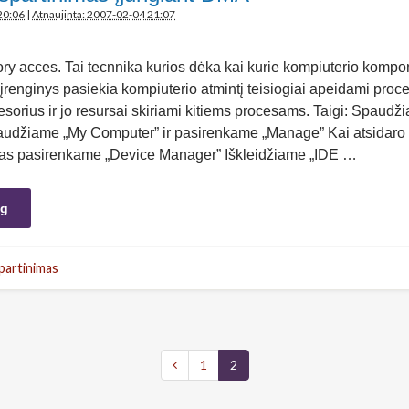
20:06
|
Atnaujinta: 2007-02-04 21:07
y acces. Tai tecnnika kurios dėka kai kurie kompiuterio kompon
renginys pasiekia kompiuterio atmintį teisiogiai apeidami proc
orius ir jo resursai skiriami kitiems procesams. Taigi: Spaudžia
paudžiame „My Computer” ir pasirenkame „Manage” Kai atsidaro
s pasirenkame „Device Manager” Iškleidžiame „IDE …
ng
partinimas
1
2