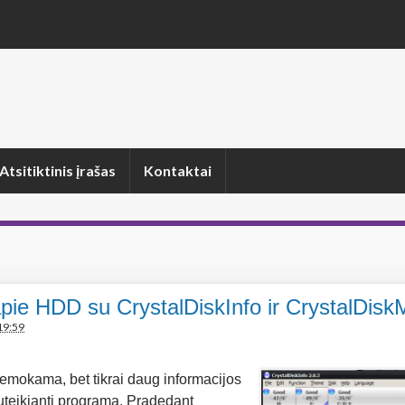
Atsitiktinis įrašas
Kontaktai
apie HDD su CrystalDiskInfo ir CrystalDisk
19:59
nemokama, bet tikrai daug informacijos
suteikianti programa. Pradedant