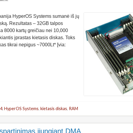
anija HyperOS Systems sumanė iš jų
iską. Rezultatas – 32GB talpos
ia 8000 kartų greičiau nei 10,000
kiantis įprastas kietasis diskas. Toks
kas tikrai nepigus ~7000Lt* [via:
e4
,
HyperOS Systems
,
kietasis diskas
,
RAM
spartinimas įjungiant DMA