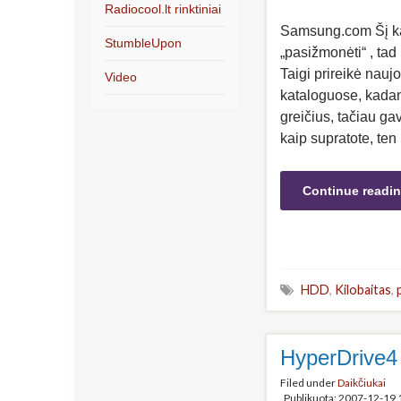
Radiocool.lt rinktiniai
Samsung.com Šį ka
StumbleUpon
„pasižmonėti“ , ta
Taigi prireikė nauj
Video
kataloguose, kadan
greičius, tačiau gav
kaip supratote, ten 
Continue readi
HDD
,
Kilobaitas
,
HyperDrive4 
Filed under
Daikčiukai
Publikuota: 2007-12-19 