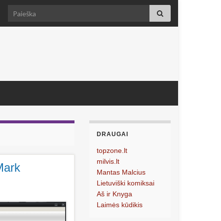
Search for:
DRAUGAI
topzone.lt
milvis.lt
Mark
Mantas Malcius
Lietuviški komiksai
Aš ir Knyga
Laimės kūdikis