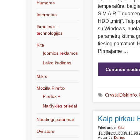
Humoras
temperatūra, baigi
S.M.A.R.T duomenis,
Internetas
HDD „mirtį“. Taip p
Išradimai –
su Windows, nuolato
technologijos
parametrų kitimą gr
tiesiog pamatuoti 
Kita
Pirmajame …
Įdomios reklamos
Laiko žudimas
Continue readi
Mikro
Mozilla Firefox
CrystalDiskInfo
,
Firefox +
Naršyklės priedai
Kaip pirkau 
Naudingi patarimai
Filed under
Kita
Ovi store
Publikuota: 2008-12-05 
Autorius:
Darius