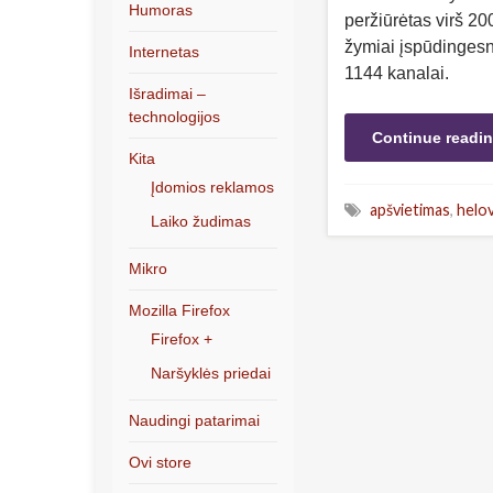
Humoras
peržiūrėtas virš 200
žymiai įspūdingesn
Internetas
1144 kanalai.
Išradimai –
technologijos
Continue readi
Kita
Įdomios reklamos
apšvietimas
,
helo
Laiko žudimas
Mikro
Mozilla Firefox
Firefox +
Naršyklės priedai
Naudingi patarimai
Ovi store