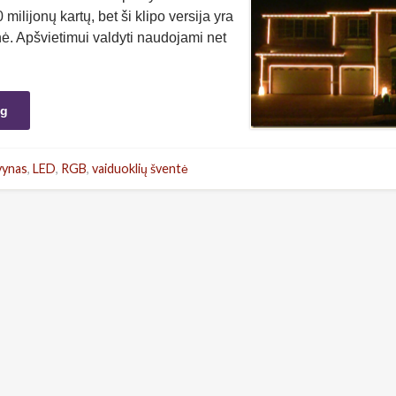
 milijonų kartų, bet ši klipo versija yra
ė. Apšvietimui valdyti naudojami net
ng
vynas
,
LED
,
RGB
,
vaiduoklių šventė