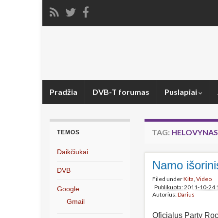
Pradžia
DVB-T forumas
Puslapiai
TAG:
HELOVYNAS
TEMOS
Daikčiukai
Namo išorini
DVB
Filed under
Kita
,
Video
Publikuota: 2011-10-24 
Google
Autorius:
Darius
Gmail
Oficialus Party Ro