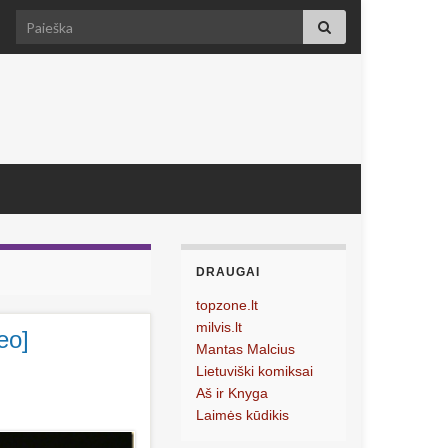
Search for:
DRAUGAI
topzone.lt
milvis.lt
eo]
Mantas Malcius
Lietuviški komiksai
Aš ir Knyga
Laimės kūdikis