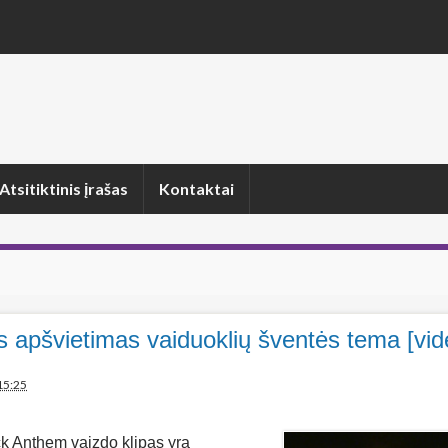
Atsitiktinis įrašas
Kontaktai
s apšvietimas vaiduoklių šventės tema [vid
15:25
ck Anthem vaizdo klipas yra