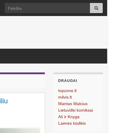
Search for:
DRAUGAI
topzone.lt
milvis.lt
liu
Mantas Malcius
Lietuviški komiksai
Aš ir Knyga
Laimės kūdikis