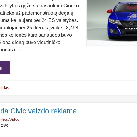
alstybes grįžo su pasauliniu Gineso
atiteko už pademonstruotą degalų
vumą keliaujant per 24 ES valstybes.
ruotojai per 25 dienas įveikė 13,498
tinės kelionės kuro sąnaudos buvo
vieną dieną buvo vidutiniškai
andas ir …
ng
ordas
da Civic vaizdo reklama
lamos
,
Video
19:58