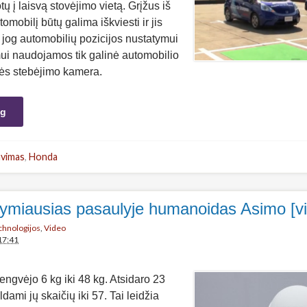
ų į laisvą stovėjimo vietą. Grįžus iš
omobilį būtų galima iškviesti ir jis
 jog automobilių pozicijos nustatymui
imui naudojamos tik galinė automobilio
lės stebėjimo kamera.
ng
avimas
,
Honda
žymiausias pasaulyje humanoidas Asimo [v
echnologijos
,
Video
17:41
ngvėjo 6 kg iki 48 kg. Atsidaro 23
dami jų skaičių iki 57. Tai leidžia