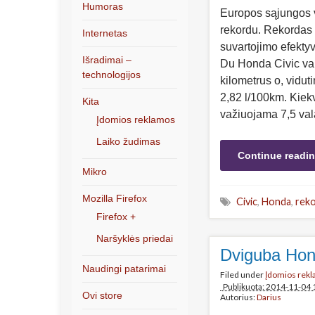
Humoras
Europos sąjungos v
rekordu. Rekordas 
Internetas
suvartojimo efekty
Išradimai –
Du Honda Civic vai
technologijos
kilometrus o, vidu
2,82 l/100km. Kiek
Kita
važiuojama 7,5 val
Įdomios reklamos
Laiko žudimas
Continue readi
Mikro
Mozilla Firefox
Civic
,
Honda
,
rek
Firefox +
Naršyklės priedai
Dviguba Hon
Naudingi patarimai
Filed under
Įdomios rek
Publikuota: 2014-11-04 
Ovi store
Autorius:
Darius