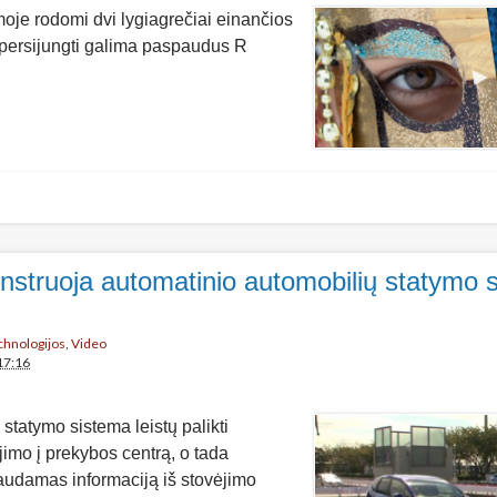
oje rodomi dvi lygiagrečiai einančios
ių persijungti galima paspaudus R
struoja automatinio automobilių statymo 
echnologijos
,
Video
17:16
tatymo sistema leistų palikti
ėjimo į prekybos centrą, o tada
audamas informaciją iš stovėjimo