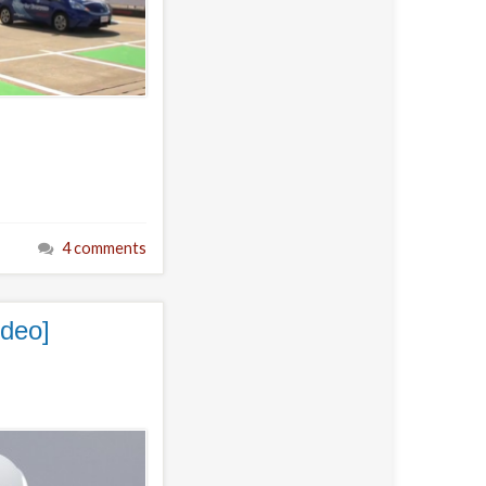
4 comments
ideo]