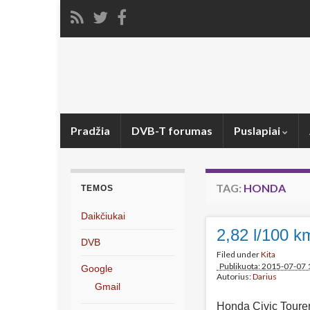
Pradžia
DVB-T forumas
Puslapiai
TAG:
HONDA
TEMOS
Daikčiukai
2,82 l/100 
DVB
Filed under
Kita
Publikuota: 2015-07-07 
Google
Autorius:
Darius
Gmail
Honda Civic Tourer