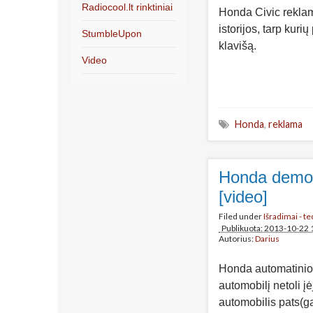
Radiocool.lt rinktiniai
Honda Civic reklam
istorijos, tarp kur
StumbleUpon
klavišą.
Video
Honda
,
reklama
Honda demon
[video]
Filed under
Išradimai - t
Publikuota: 2013-10-22 
Autorius:
Darius
Honda automatinio s
automobilį netoli į
automobilis pats(g