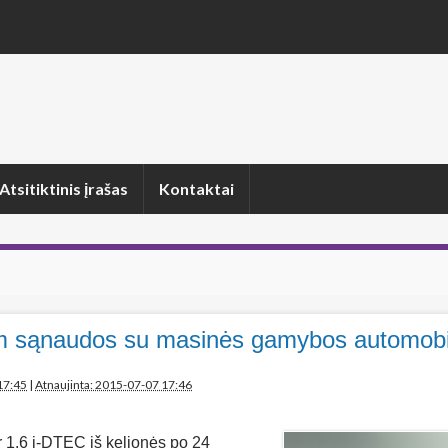
Atsitiktinis įrašas
Kontaktai
km sąnaudos su masinės gamybos automobi
17:45
|
Atnaujinta: 2015-07-07 17:46
 1.6 i-DTEC iš kelionės po 24