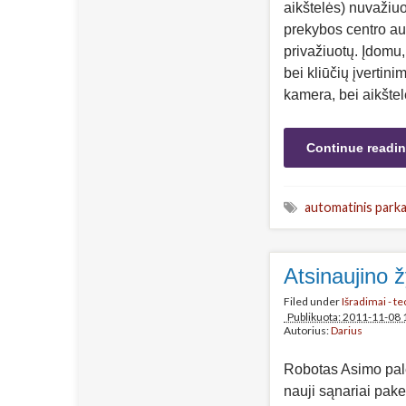
aikštelės) nuvažiuot
prekybos centro aut
privažiuotų. Įdomu,
bei kliūčių įvertin
kamera, bei aikšte
Continue readi
automatinis park
Atsinaujino 
Filed under
Išradimai - t
Publikuota: 2011-11-08 
Autorius:
Darius
Robotas Asimo pale
nauji sąnariai pakel