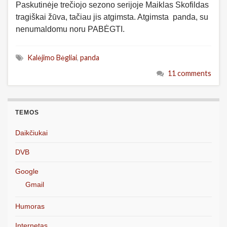
Paskutinėje trečiojo sezono serijoje Maiklas Skofildas
tragiškai žūva, tačiau jis atgimsta. Atgimsta panda, su
nenumaldomu noru PABĖGTI.
Kalėjimo Bėgliai
,
panda
11 comments
TEMOS
Daikčiukai
DVB
Google
Gmail
Humoras
Internetas