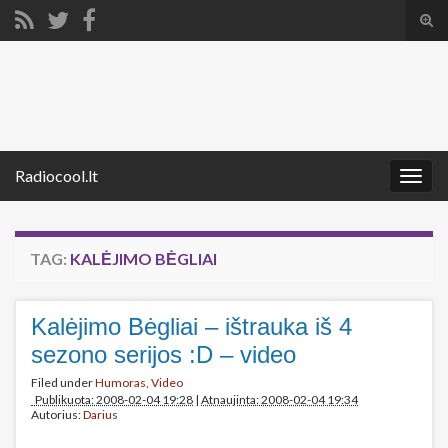
Tog
sear
Search for:
for
Radiocool.lt
Togg
navig
TAG:
KALĖJIMO BĖGLIAI
Kalėjimo Bėgliai – ištrauka iš 4
sezono serijos :D – video
Filed under
Humoras
,
Video
Publikuota: 2008-02-04 19:28
|
Atnaujinta: 2008-02-04 19:34
Autorius:
Darius