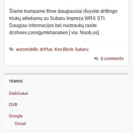
Šiame trumpame filme daugiausiai išvysite driftingo
triukų atliekamų su Subaru Impreza WRX STI.
Daugiau informacijos bei nuotraukų rasite
dcshoes.com/gymkhanatwo [ via: Noob.us]
automobilis
,
driftas
,
Ken Block
,
Subaru
6 comments
TEMOS
Daikčiukai
DVB
Google
Gmail