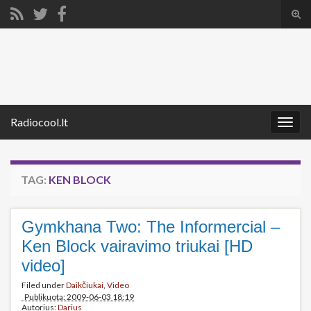
Tog
sear
Search for:
for
Radiocool.lt
Togg
navig
TAG:
KEN BLOCK
Gymkhana Two: The Informercial –
Ken Block vairavimo triukai [HD
video]
Filed under
Daikčiukai
,
Video
Publikuota: 2009-06-03 18:19
Autorius:
Darius