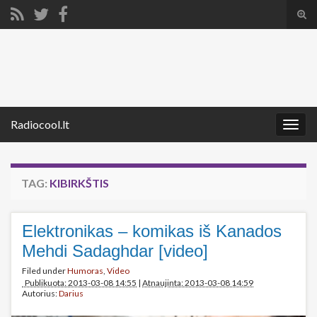
Tog
sear
Search for:
for
Radiocool.lt
Togg
navig
TAG:
KIBIRKŠTIS
Elektronikas – komikas iš Kanados
Mehdi Sadaghdar [video]
Filed under
Humoras
,
Video
Publikuota: 2013-03-08 14:55
|
Atnaujinta: 2013-03-08 14:59
Autorius:
Darius