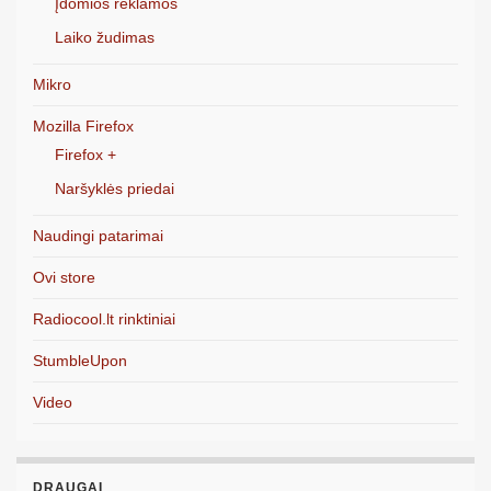
Įdomios reklamos
Laiko žudimas
Mikro
Mozilla Firefox
Firefox +
Naršyklės priedai
Naudingi patarimai
Ovi store
Radiocool.lt rinktiniai
StumbleUpon
Video
DRAUGAI