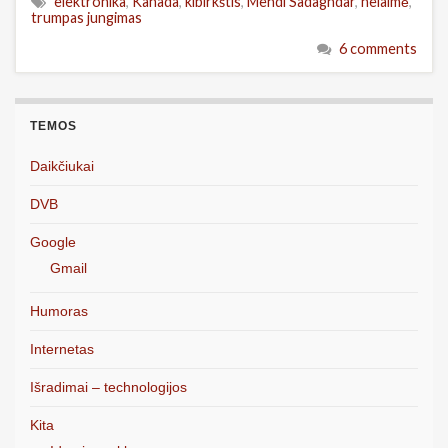
elektronika
,
Kanada
,
kibirkštis
,
Mehdi Sadaghdar
,
nelaimė
,
trumpas jungimas
6 comments
TEMOS
Daikčiukai
DVB
Google
Gmail
Humoras
Internetas
Išradimai – technologijos
Kita