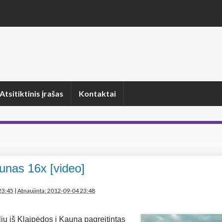
Atsitiktinis įrašas
Kontaktai
unas 16x [video]
23:45
|
Atnaujinta: 2012-09-04 23:48
iu iš Klaipėdos į Kauną pagreitintas