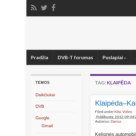
Pradžia
DVB-T forumas
Puslapiai
TAG:
KLAIPĖDA
TEMOS
Daikčiukai
Klaipėda–Ka
DVB
Filed under
Kita
,
Video
Publikuota: 2012-09-04 
Google
Autorius:
Darius
Gmail
Kelionės automobil