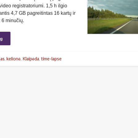
ideo registratoriumi. 1,5 h ilgio
ntis 4,7 GB pagreitintas 16 kartų ir
k 6 minučių.
ng
as
,
kelionė
,
Klaipėda
,
time-lapse