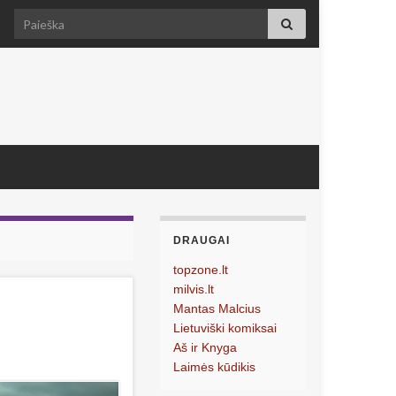
Search for:
DRAUGAI
topzone.lt
milvis.lt
Mantas Malcius
Lietuviški komiksai
Aš ir Knyga
Laimės kūdikis