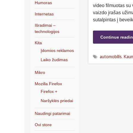
Humoras
video filmuotas su v
vaizdo įrašas užima
Internetas
sutalpintas į bevei
Išradimai –
technologijos
Continue readi
Kita
Įdomios reklamos
automobilis
,
Kaun
Laiko žudimas
Mikro
Mozilla Firefox
Firefox +
Naršyklės priedai
Naudingi patarimai
Ovi store