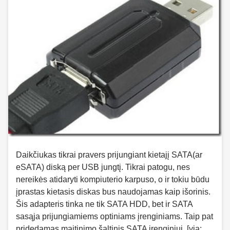
Daikčiukas tikrai pravers prijungiant kietajį SATA(ar
eSATA) diską per USB jungtį. Tikrai patogu, nes
nereikės atidaryti kompiuterio karpuso, o ir tokiu būdu
įprastas kietasis diskas bus naudojamas kaip išorinis.
Šis adapteris tinka ne tik SATA HDD, bet ir SATA
sasąja prijungiamiems optiniams įrenginiams. Taip pat
pridedamas maitinimo šaltinis SATA įrenginiui. [via: