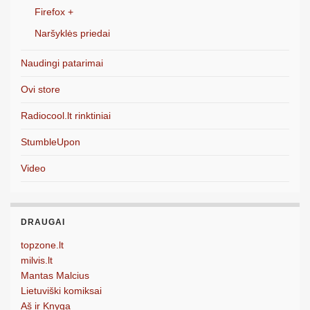
Firefox +
Naršyklės priedai
Naudingi patarimai
Ovi store
Radiocool.lt rinktiniai
StumbleUpon
Video
DRAUGAI
topzone.lt
milvis.lt
Mantas Malcius
Lietuviški komiksai
Aš ir Knyga