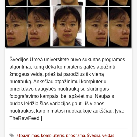
Švedijos Umeå universitete buvo sukurtas programos
algoritmai, kurių dėka kompiuteris galės atpažinti
žmogaus veidą, prieš tai parodžius tik vieną
nuotrauką. Anksčiau atpažinimui kompiuteriui
prireikdavo daugybės nuotraukų su skirtingais
fotografavimo kampais, bei apšvietimu. Naujasis
būdas leidžia šias variacijas gauti iš vienos
nuotraukos, kaip ir matosi nuotraukoje aukščiau. [via:
TheRawFeed ]
atpažinimas
,
kompiuteris
,
programa
,
Švedija
,
veidas