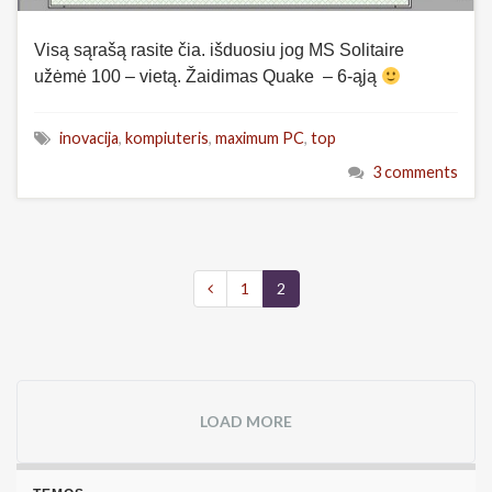
Visą sąrašą rasite čia. išduosiu jog MS Solitaire
užėmė 100 – vietą. Žaidimas Quake – 6-ąją
inovacija
,
kompiuteris
,
maximum PC
,
top
3 comments
1
2
LOAD MORE