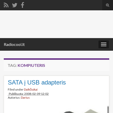
Tog
sear
Search for:
for
Radiocool.lt
Togg
navig
TAG:
KOMPIUTERIS
SATA į USB adapteris
Filed under
Daikčiukai
Publikuota: 2008-02-09 12:02
Autorius:
Darius