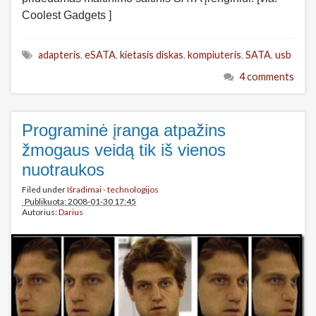
Coolest Gadgets ]
adapteris
,
eSATA
,
kietasis diskas
,
kompiuteris
,
SATA
,
usb
4 comments
Programinė įranga atpažins
žmogaus veidą tik iš vienos
nuotraukos
Filed under
Išradimai - technologijos
Publikuota: 2008-01-30 17:45
Autorius:
Darius