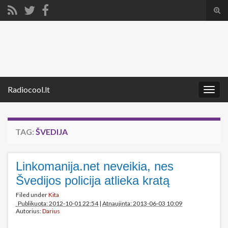
Tog
sear
Search for:
for
Radiocool.lt
Togg
navig
TAG:
ŠVEDIJA
Linkomanija.net neveikia, nes
Švedijos policija atlieka kratą
Filed under
Kita
Publikuota: 2012-10-01 22:54
|
Atnaujinta: 2013-06-03 10:09
Autorius:
Darius