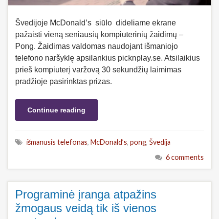
Švedijoje McDonald’s siūlo dideliame ekrane
pažaisti vieną seniausių kompiuterinių žaidimų –
Pong. Žaidimas valdomas naudojant išmaniojo
telefono naršyklę apsilankius picknplay.se. Atsilaikius
prieš kompiuterį varžovą 30 sekundžių laimimas
pradžioje pasirinktas prizas.
Continue reading
išmanusis telefonas
,
McDonald’s
,
pong
,
Švedija
6 comments
Programinė įranga atpažins
žmogaus veidą tik iš vienos