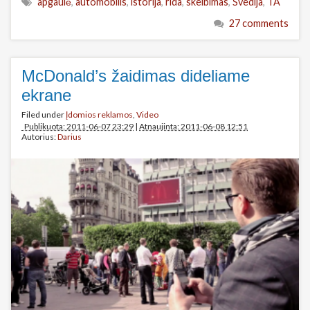
apgaulė
,
automobilis
,
istorija
,
rida
,
skelbimas
,
Švedija
,
TA
27 comments
McDonald’s žaidimas dideliame
ekrane
Filed under
Įdomios reklamos
,
Video
Publikuota: 2011-06-07 23:29
|
Atnaujinta: 2011-06-08 12:51
Autorius:
Darius