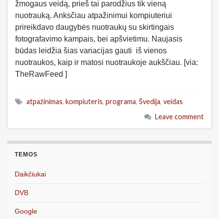
žmogaus veidą, prieš tai parodžius tik vieną
nuotrauką. Anksčiau atpažinimui kompiuteriui
prireikdavo daugybės nuotraukų su skirtingais
fotografavimo kampais, bei apšvietimu. Naujasis
būdas leidžia šias variacijas gauti iš vienos
nuotraukos, kaip ir matosi nuotraukoje aukščiau. [via:
TheRawFeed ]
atpažinimas
,
kompiuteris
,
programa
,
Švedija
,
veidas
Leave comment
TEMOS
Daikčiukai
DVB
Google