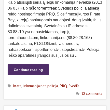
Kaip atsisiųsti serialą jeigu linkomanija neveikia (2013
06 03) Kaip rašo torrentfreak Švedijos policija atlieką
reido hostingo firmoje PRQ. Šios firmos(įkurtos Pirate
Bay įkūrėjų) paslaugomis naudojasi daug įvairių failų
dalinimosi svetainių. Svetainės su IP adresais
80.88./19 yra nepasiekiamos, tarp jų:
torrenthound.com, linkomanija.net(88.80.28.163)
tankafetast.nu, RLSLOG.net, atdhenet.tv,
hahasport.com, sportlemon.tv , stopstream.tv. Policija
ieško aparatinės įrangos susijusios su …
Continue reading
krata
,
linkomanija.net
,
policija
,
PRQ
,
Švedija
12 comments