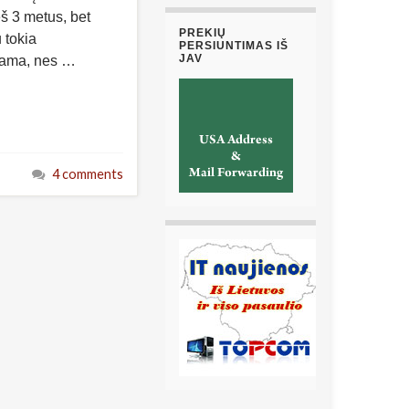
š 3 metus, bet
PREKIŲ
 tokia
PERSIUNTIMAS IŠ
JAV
okama, nes …
4 comments