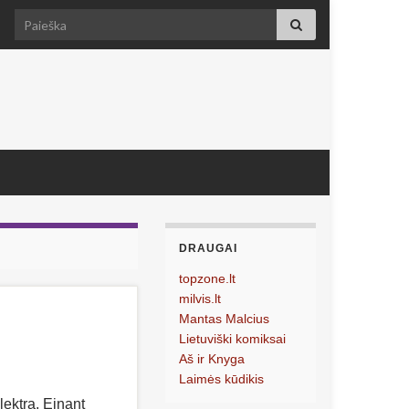
Search for:
DRAUGAI
topzone.lt
milvis.lt
Mantas Malcius
Lietuviški komiksai
Aš ir Knyga
Laimės kūdikis
ektrą. Einant