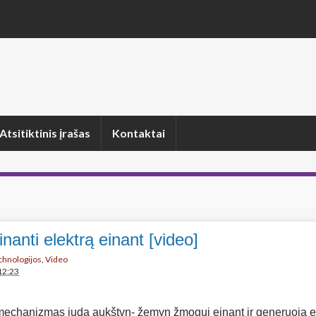
Atsitiktinis įrašas
Kontaktai
nanti elektrą einant [video]
echnologijos
,
Video
12:23
mechanizmas juda aukštyn- žemyn žmogui einant ir generuoja el