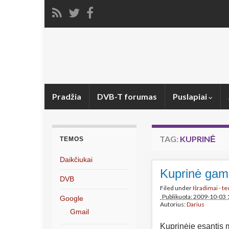
Pradžia
DVB-T forumas
Puslapiai
TAG:
KUPRINĖ
TEMOS
Daikčiukai
Kuprinė gami
DVB
Filed under
Išradimai - t
Publikuota: 2009-10-03 
Google
Autorius:
Darius
Gmail
Kuprinėje esantis 