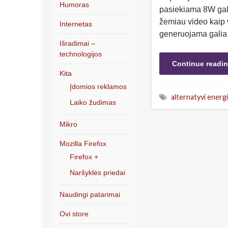
Humoras
pasiekiama 8W galia
žemiau video kaip v
Internetas
generuojama galia 
Išradimai –
technologijos
Continue readi
Kita
Įdomios reklamos
alternatyvi energi
Laiko žudimas
Mikro
Mozilla Firefox
Firefox +
Naršyklės priedai
Naudingi patarimai
Ovi store