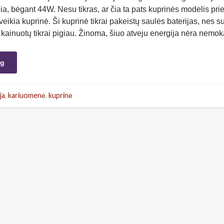
, bėgant 44W. Nesu tikras, ar čia ta pats kuprinės modelis prie
eikia kuprinė. Ši kuprinė tikrai pakeistų saulės baterijas, nes su
kainuotų tikrai pigiau. Žinoma, šiuo atveju energija nėra nem
ng
ja
,
kariuomenė
,
kuprinė