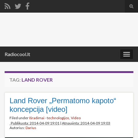
Tog
sear
Search for:
for
Radiocool.lt
Togg
navig
TAG:
LAND ROVER
Land Rover „Permatomo kapoto“
koncepcija [video]
Filed under
Išradimai - technologijos
,
Video
Publikuota: 2014-04-09 19:01
|
Atnaujinta: 2014-04-09 19:03
Autorius:
Darius