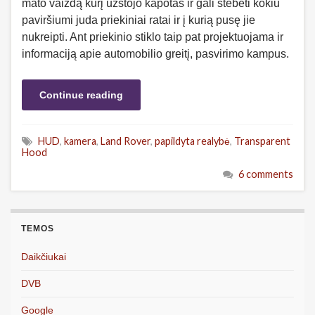
mato vaizdą kurį užstojo kapotas ir gali stebėti kokiu
paviršiumi juda priekiniai ratai ir į kurią pusę jie
nukreipti. Ant priekinio stiklo taip pat projektuojama ir
informaciją apie automobilio greitį, pasvirimo kampus.
Continue reading
HUD
,
kamera
,
Land Rover
,
papildyta realybė
,
Transparent
Hood
6 comments
TEMOS
Daikčiukai
DVB
Google