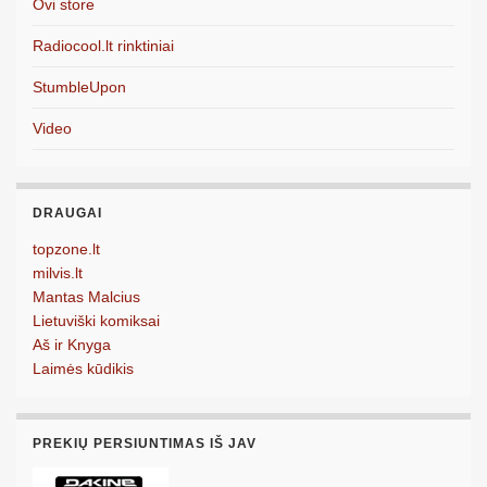
Ovi store
Radiocool.lt rinktiniai
StumbleUpon
Video
DRAUGAI
topzone.lt
milvis.lt
Mantas Malcius
Lietuviški komiksai
Aš ir Knyga
Laimės kūdikis
PREKIŲ PERSIUNTIMAS IŠ JAV