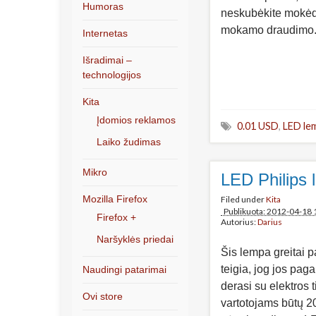
Humoras
neskubėkite mokėda
mokamo draudimo
Internetas
Išradimai –
technologijos
Kita
Įdomios reklamos
0.01 USD
,
LED le
Laiko žudimas
Mikro
LED Philips 
Mozilla Firefox
Filed under
Kita
Publikuota: 2012-04-18 
Firefox +
Autorius:
Darius
Naršyklės priedai
Šis lempa greitai 
teigia, jog jos pag
Naudingi patarimai
derasi su elektros 
Ovi store
vartotojams būtų 2