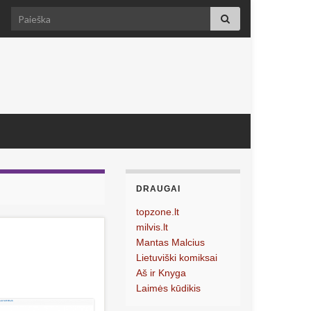
Search for:
DRAUGAI
topzone.lt
milvis.lt
Mantas Malcius
Lietuviški komiksai
Aš ir Knyga
Laimės kūdikis