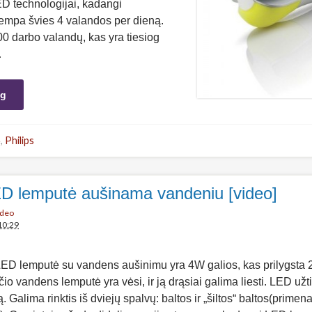
D technologijai, kadangi
lempa švies 4 valandos per dieną.
00 darbo valandų, kas yra tiesiog
…
ng
ė
,
Philips
D lemputė aušinama vandeniu [video]
ideo
10:29
LED lemputė su vandens aušinimu yra 4W galios, kas prilygsta 2
io vandens lemputė yra vėsi, ir ją drąsiai galima liesti. LED užt
 Galima rinktis iš dviejų spalvų: baltos ir „šiltos“ baltos(primen