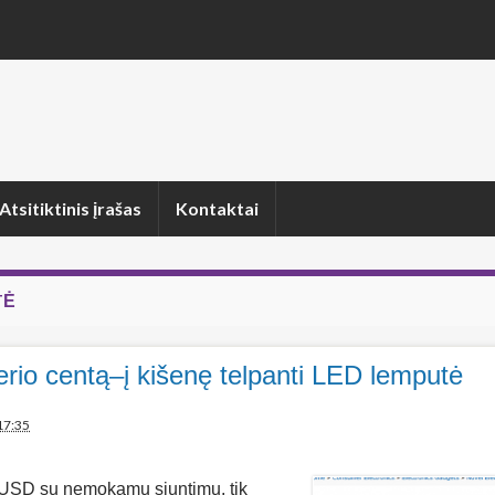
Atsitiktinis įrašas
Kontaktai
TĖ
erio centą–į kišenę telpanti LED lemputė
17:35
USD su nemokamu siuntimu, tik