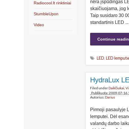
nėra įspūdingas LE
Radiocool.lt rinktiniai
skaičiuojama, jog 
StumbleUpon
Taip susidaro 30 0
standartinis LED 
Video
Continue readi
LED
,
LED lemput
HydraLux LE
Filed under
Daikčiukai
,
V
Publikuota: 2009-07-16 
Autorius:
Darius
Pirmoji pasaulyje 
lemputei. Dėl esanč
valandų darbo laiką.