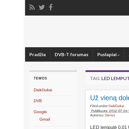
Pradžia
DVB-T forumas
Puslapiai
TAG:
LED LEMPU
TEMOS
Daikčiukai
Už vieną dol
DVB
Filed under
Daikčiukai
Publikuota: 2012-07-26 
Google
Autorius:
Darius
Gmail
LED lemputė 0,01 