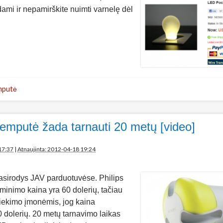
mi ir nepamirškite nuimti varnelę dėl
.
mputė
lemputė žada tarnauti 20 metų [video]
17:37
|
Atnaujinta: 2012-04-18 19:24
pasirodys JAV parduotuvėse. Philips
aminimo kaina yra 60 dolerių, tačiau
tiekimo įmonėmis, jog kaina
0 dolerių. 20 metų tarnavimo laikas