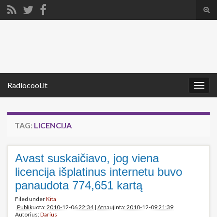
Tog
sear
Search for:
for
Radiocool.lt
Togg
navig
TAG:
LICENCIJA
Avast suskaičiavo, jog viena
licencija išplatinus internetu buvo
panaudota 774,651 kartą
Filed under
Kita
Publikuota: 2010-12-06 22:34
|
Atnaujinta: 2010-12-09 21:39
Autorius:
Darius