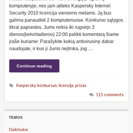
kompiuteryje, nes jam atiteks Kaspersky Internet
Security 2010 licencija vieniems metams. Ją bus
galima panaudoti 2 kompiuteriuose. Konkurso sąlygos
tikrai paprastos. Jums reikia iki rugsėjo 3
dienos(ketvirtadienio) 22:00 palikti komentarą šiame
įraše kuriame: Parašykite kokią antivirusinę dabar
naudojate, ir kuo ji Jums neįtinka, jog …
Continue reading
Kaspersky
,
konkursas
,
licencija
,
prizas
115 comments
TEMOS
Daikčiukai