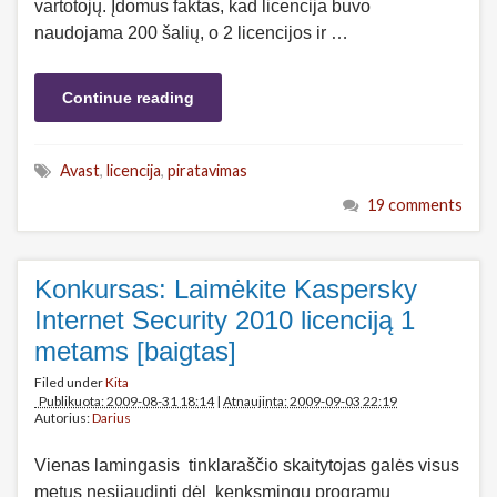
vartotojų. Įdomus faktas, kad licencija buvo
naudojama 200 šalių, o 2 licencijos ir …
Continue reading
Avast
,
licencija
,
piratavimas
19 comments
Konkursas: Laimėkite Kaspersky
Internet Security 2010 licenciją 1
metams [baigtas]
Filed under
Kita
Publikuota: 2009-08-31 18:14
|
Atnaujinta: 2009-09-03 22:19
Autorius:
Darius
Vienas lamingasis tinklaraščio skaitytojas galės visus
metus nesijaudinti dėl kenksmingų programų