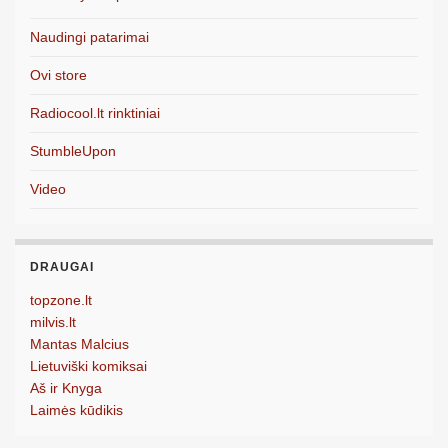
Naudingi patarimai
Ovi store
Radiocool.lt rinktiniai
StumbleUpon
Video
DRAUGAI
topzone.lt
milvis.lt
Mantas Malcius
Lietuviški komiksai
Aš ir Knyga
Laimės kūdikis