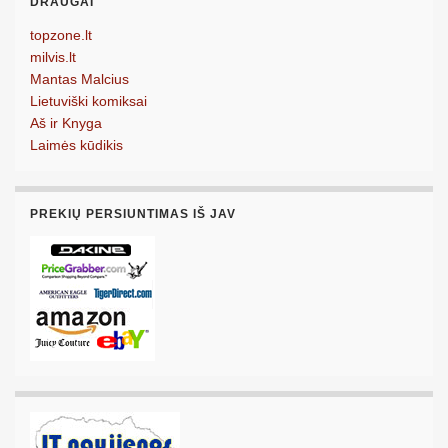
DRAUGAI
topzone.lt
milvis.lt
Mantas Malcius
Lietuviški komiksai
Aš ir Knyga
Laimės kūdikis
PREKIŲ PERSIUNTIMAS IŠ JAV