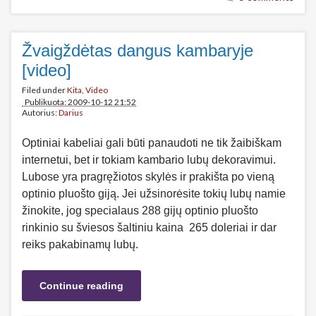
Žvaigždėtas dangus kambaryje
[video]
Filed under
Kita
,
Video
Publikuota: 2009-10-12 21:52
Autorius:
Darius
Optiniai kabeliai gali būti panaudoti ne tik žaibiškam
internetui, bet ir tokiam kambario lubų dekoravimui.
Lubose yra pragręžiotos skylės ir prakišta po vieną
optinio pluošto giją. Jei užsinorėsite tokių lubų namie
žinokite, jog specialaus 288 gijų optinio pluošto
rinkinio su šviesos šaltiniu kaina 265 doleriai ir dar
reiks pakabinamų lubų.
Continue reading