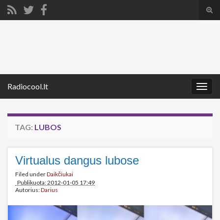
Tog
sear
Search for:
for
Radiocool.lt
Togg
navig
TAG:
LUBOS
Virtualus dangus lubose
Filed under
Daikčiukai
Publikuota: 2012-01-05 17:49
Autorius:
Darius