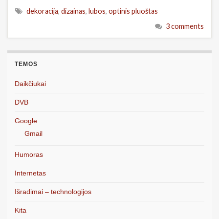
dekoracija
,
dizainas
,
lubos
,
optinis pluoštas
3 comments
TEMOS
Daikčiukai
DVB
Google
Gmail
Humoras
Internetas
Išradimai – technologijos
Kita