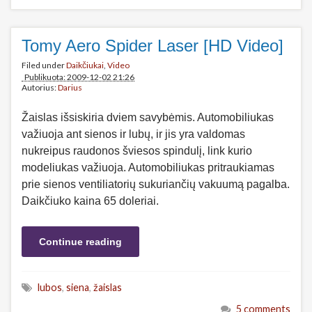
Tomy Aero Spider Laser [HD Video]
Filed under
Daikčiukai
,
Video
Publikuota: 2009-12-02 21:26
Autorius:
Darius
Žaislas išsiskiria dviem savybėmis. Automobiliukas
važiuoja ant sienos ir lubų, ir jis yra valdomas
nukreipus raudonos šviesos spindulį, link kurio
modeliukas važiuoja. Automobiliukas pritraukiamas
prie sienos ventiliatorių sukuriančių vakuumą pagalba.
Daikčiuko kaina 65 doleriai.
Continue reading
lubos
,
siena
,
žaislas
5 comments