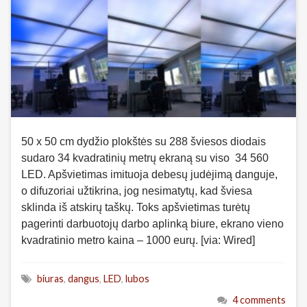
50 x 50 cm dydžio plokštės su 288 šviesos diodais
sudaro 34 kvadratinių metrų ekraną su viso 34 560
LED. Apšvietimas imituoja debesų judėjimą danguje,
o difuzoriai užtikrina, jog nesimatytų, kad šviesa
sklinda iš atskirų taškų. Toks apšvietimas turėtų
pagerinti darbuotojų darbo aplinką biure, ekrano vieno
kvadratinio metro kaina – 1000 eurų. [via: Wired]
biuras
,
dangus
,
LED
,
lubos
4 comments