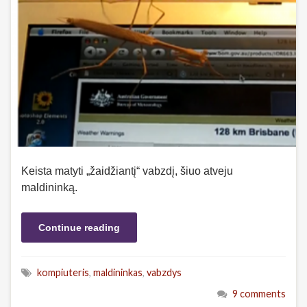
Keista matyti „žaidžiantį“ vabzdį, šiuo atveju
maldininką.
Continue reading
kompiuteris
,
maldininkas
,
vabzdys
9 comments