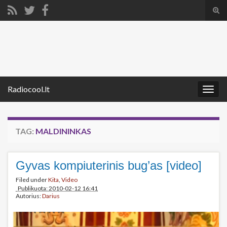
Tog
sear
Search for:
for
Radiocool.lt
Togg
navig
TAG:
MALDININKAS
Gyvas kompiuterinis bug’as [video]
Filed under
Kita
,
Video
Publikuota: 2010-02-12 16:41
Autorius:
Darius