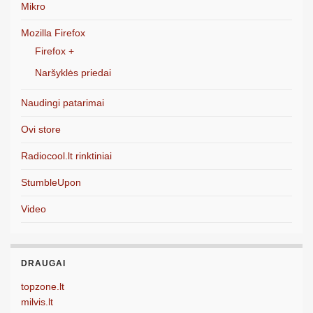
Mikro
Mozilla Firefox
Firefox +
Naršyklės priedai
Naudingi patarimai
Ovi store
Radiocool.lt rinktiniai
StumbleUpon
Video
DRAUGAI
topzone.lt
milvis.lt