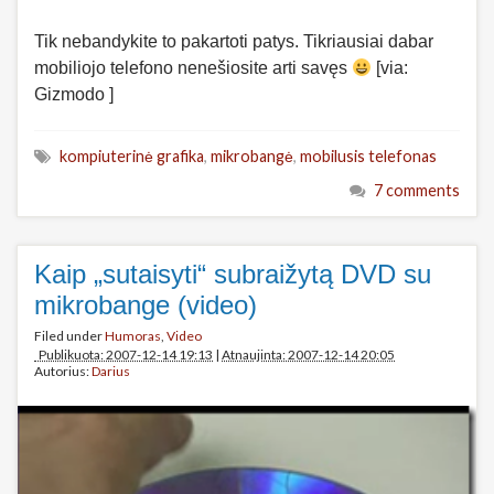
Tik nebandykite to pakartoti patys. Tikriausiai dabar
mobiliojo telefono nenešiosite arti savęs
[via:
Gizmodo ]
kompiuterinė grafika
,
mikrobangė
,
mobilusis telefonas
7 comments
Kaip „sutaisyti“ subraižytą DVD su
mikrobange (video)
Filed under
Humoras
,
Video
Publikuota: 2007-12-14 19:13
|
Atnaujinta: 2007-12-14 20:05
Autorius:
Darius