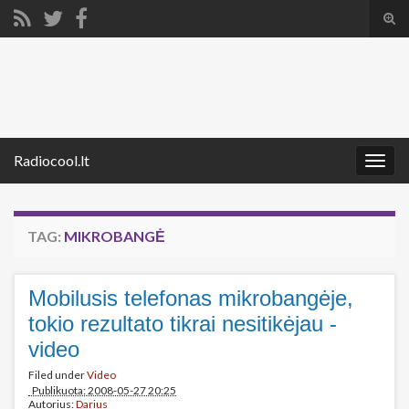
Tog
sear
Search for:
for
Radiocool.lt
Togg
navig
TAG:
MIKROBANGĖ
Mobilusis telefonas mikrobangėje,
tokio rezultato tikrai nesitikėjau -
video
Filed under
Video
Publikuota: 2008-05-27 20:25
Autorius:
Darius