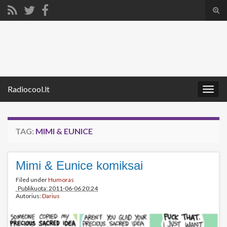
Tog
sear
Search for:
for
Radiocool.lt
Togg
navig
TAG:
MIMI & EUNICE
Mimi & Eunice komiksai
Filed under
Humoras
Publikuota: 2011-06-06 20:24
Autorius:
Darius