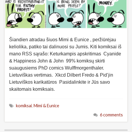
Šiandien atradau šiuos Mimi & Eunice , peržiūrėjau
keliolika, patiko tai dalinuosi su Jumis. Kiti komiksai iš
mano RSS sąrašo: Keturkampis apskritimas Cyanide
& Happiness John & John 99% komiksų skirti
suaugusiems PhD comics Wulffmorgenthaler.
Lietuviškas vertimas. Xkcd Dilbert Fredo & Pid’jin
Lietuviškos karikatūros Pasidalinkite ir Jūs savo
skaitomais komiksais.
komiksai
,
Mimi & Eunice
6 comments