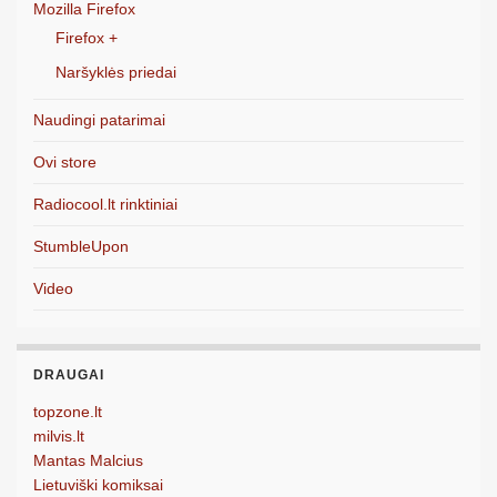
Mozilla Firefox
Firefox +
Naršyklės priedai
Naudingi patarimai
Ovi store
Radiocool.lt rinktiniai
StumbleUpon
Video
DRAUGAI
topzone.lt
milvis.lt
Mantas Malcius
Lietuviški komiksai