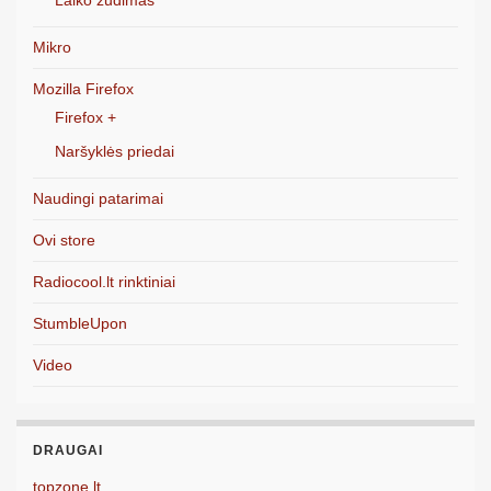
Laiko žudimas
Mikro
Mozilla Firefox
Firefox +
Naršyklės priedai
Naudingi patarimai
Ovi store
Radiocool.lt rinktiniai
StumbleUpon
Video
DRAUGAI
topzone.lt