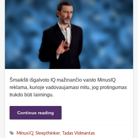
Šmaikšti išgalvoto IQ mažinančio vaisto MinusIQ
reklama, kurioje vadovaujamasi mitu, jog protingumas
trukdo būti laimingu.
Continue reading
MinusIQ
,
Sleepthinker
,
Tadas Vidmantas