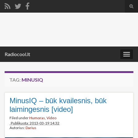
Tog
sear
Search for:
for
Radiocool.lt
Togg
navig
TAG:
MINUSIQ
MinusIQ – būk kvailesnis, būk
laimingesnis [video]
Filed under
Humoras
,
Video
Publikuota: 2013-03-19 14:32
Autorius:
Darius