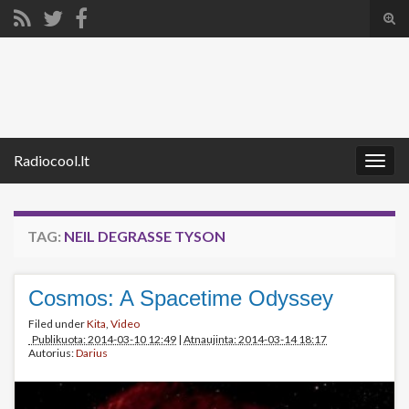
Tog
sear
Search for:
for
Radiocool.lt
Togg
navig
TAG:
NEIL DEGRASSE TYSON
Cosmos: A Spacetime Odyssey
Filed under
Kita
,
Video
Publikuota: 2014-03-10 12:49
|
Atnaujinta: 2014-03-14 18:17
Autorius:
Darius