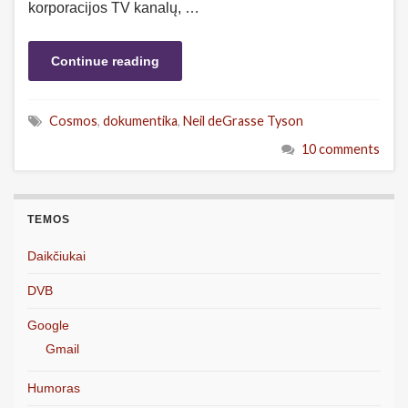
korporacijos TV kanalų, …
Continue reading
Cosmos
,
dokumentika
,
Neil deGrasse Tyson
10 comments
TEMOS
Daikčiukai
DVB
Google
Gmail
Humoras