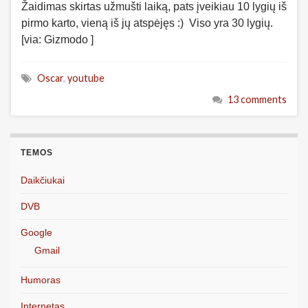
Žaidimas skirtas užmušti laiką, pats įveikiau 10 lygių iš
pirmo karto, vieną iš jų atspėjęs :) Viso yra 30 lygių.
[via: Gizmodo ]
Oscar
,
youtube
13 comments
TEMOS
Daikčiukai
DVB
Google
Gmail
Humoras
Internetas