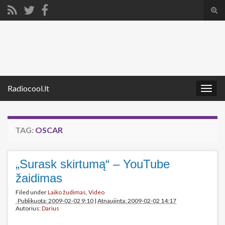
Tog
sear
Search for:
for
Radiocool.lt
Togg
navig
TAG:
OSCAR
„Surask skirtumą“ – YouTube
žaidimas
Filed under
Laiko žudimas
,
Video
Publikuota: 2009-02-02 9:10
|
Atnaujinta: 2009-02-02 14:17
Autorius:
Darius