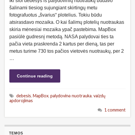
Iki šiol debesys iš palydovinių nuotraukų būdavo
šalinami tiesiog sujungiant skirtingų metu
fotografuotus „švarius“ plotelius. Tokiu būdu
atsirasdavo mozaika. O kai šalimų plotelių nuotraukas
skiria mėnesiai mozaika ypač pastebima. MapBox
pasiūlė gudresnį metodą. NASA palydovai ties ta
pačia vieta praskrenda 2 kartus per dieną, tas per
metus turime 730 tos pačios vietovės nuotraukų, per 2
…
Continue reading
debesis
,
MapBox
,
palydovinė nuotrauka
,
vaizdų
apdorojimas
1 comment
TEMOS