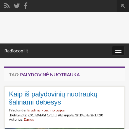
Tog
sear
Search for:
for
Radiocool.lt
Togg
navig
TAG:
PALYDOVINĖ NUOTRAUKA
Kaip iš palydovinių nuotraukų
šalinami debesys
Filed under
Išradimai - technologijos
Publikuota: 2013-04-04 17:33
|
Atnaujinta: 2013-04-04 17:38
Autorius:
Darius