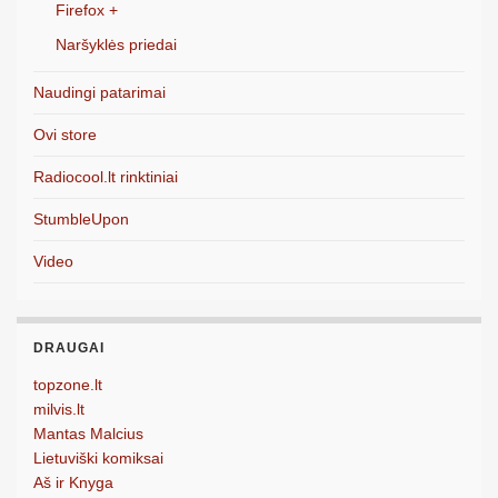
Firefox +
Naršyklės priedai
Naudingi patarimai
Ovi store
Radiocool.lt rinktiniai
StumbleUpon
Video
DRAUGAI
topzone.lt
milvis.lt
Mantas Malcius
Lietuviški komiksai
Aš ir Knyga