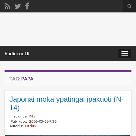
Tog
sear
Search for:
for
Radiocool.lt
Togg
navig
TAG:
PAPAI
Japonai moka ypatingai įpakuoti (N-
14)
Filed under
Kita
Publikuota: 2008-05-06 9:36
Autorius:
Darius