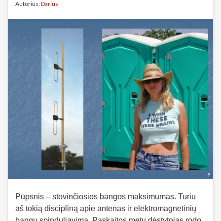
Autorius:
Darius
Pūpsnis – stovinčiosios bangos maksimumas. Turiu
aš tokią discipliną apie antenas ir elektromagnetinių
bangų spinduliavimą. Paskaitos metu dėstytojas rodo