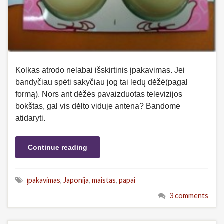
Kolkas atrodo nelabai išskirtinis įpakavimas. Jei
bandyčiau spėti sakyčiau jog tai ledų dėžė(pagal
formą). Nors ant dėžės pavaizduotas televizijos
bokštas, gal vis dėlto viduje antena? Bandome
atidaryti.
Continue reading
įpakavimas
,
Japonija
,
maistas
,
papai
3 comments