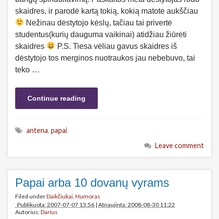
skaidres, ir parodė kartą tokią, kokią matote aukščiau
Nežinau dėstytojo kėslų, tačiau tai privertė
studentus(kurių dauguma vaikinai) atidžiau žiūrėti
skaidres
P.S. Tiesa vėliau gavus skaidres iš
dėstytojo tos merginos nuotraukos jau nebebuvo, tai
teko …
Continue reading
antena
,
papai
Leave comment
Papai arba 10 dovanų vyrams
Filed under
Daikčiukai
,
Humoras
Publikuota: 2007-07-07 13:56
|
Atnaujinta: 2008-08-30 11:22
Autorius:
Darius