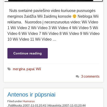
Nuts svetainė paviešino video kuriuose pusnuogės
merginos žaidžia Wii žaidimų konsole
Nebloga Wii
reklama. Nuorodos į necenzuruotus video: Wii Video
1 Wii Video 2 Wii Video 3 Wii Video 4 Wii Video 5 Wii
Video 6 Wii Video 7 Wii Video 8 Wii Video 9 Wii Video
10 Wii Video 11 Wii Video …
Continue reading
mergina
,
papai
,
Wii
3 comments
Antenos ir pūpsniai
Filed under
Humoras
Publikuota: 2007-11-01 20:41
|
Atnaujinta: 2007-11-01 20:44