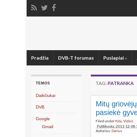
Pradžia
DVB-T forumas
Puslapiai
TAG:
PATRANKA
TEMOS
Daikčiukai
Mitų griovėjų
DVB
pasiekė gyve
Google
Filed under
Kita
,
Video
Publikuota: 2011-12-08 
Gmail
Autorius:
Darius