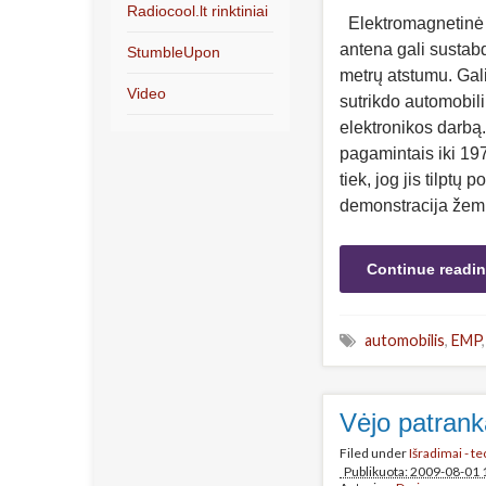
Radiocool.lt rinktiniai
Elektromagnetinė p
antena gali sustabd
StumbleUpon
metrų atstumu. Gal
Video
sutrikdo automobili
elektronikos darbą.
pagamintais iki 197
tiek, jog jis tilptų
demonstracija žem
Continue readi
automobilis
,
EMP
Vėjo patrank
Filed under
Išradimai - t
Publikuota: 2009-08-01 