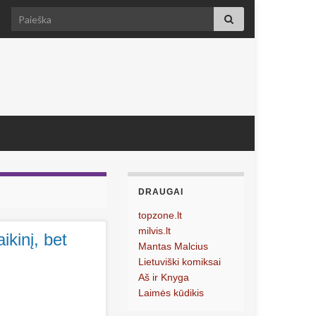
Search for:
DRAUGAI
topzone.lt
milvis.lt
ikinį, bet
Mantas Malcius
Lietuviški komiksai
Aš ir Knyga
Laimės kūdikis