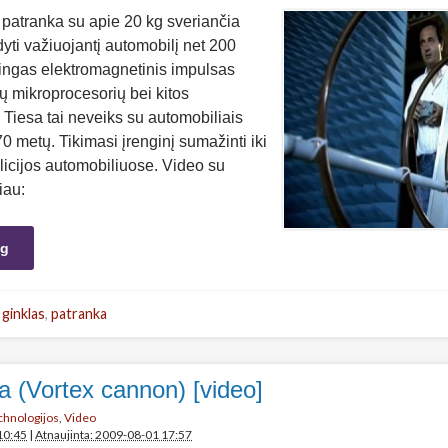
atranka su apie 20 kg sveriančia
yti važiuojantį automobilį net 200
ingas elektromagnetinis impulsas
ų mikroprocesorių bei kitos
 Tiesa tai neveiks su automobiliais
0 metų. Tikimasi įrenginį sumažinti iki
 policijos automobiliuose. Video su
iau:
ng
,
ginklas
,
patranka
a (Vortex cannon) [video]
echnologijos
,
Video
10:45
|
Atnaujinta: 2009-08-01 17:57