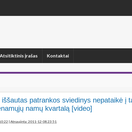
Atsitiktinis įrašas
Kontaktai
 iššautas patrankos sviedinys nepataikė į ta
namųjų namų kvartalą [video]
10:22
|
Atnaujinta: 2011-12-08 23:51