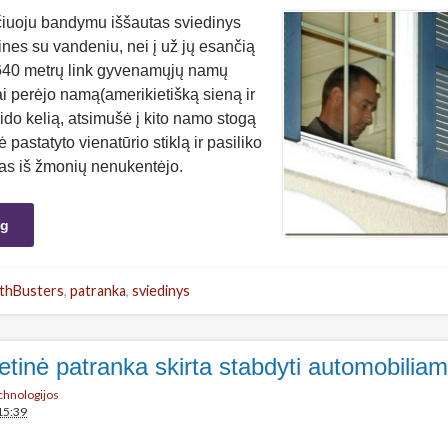
ečiuoju bandymu iššautas sviedinys
tines su vandeniu, nei į už jų esančią
 640 metrų link gyvenamųjų namų
ai perėjo namą(amerikietišką sieną ir
rido kelią, atsimušė į kito namo stogą
ė pastatyto vienatūrio stiklą ir pasiliko
kas iš žmonių nenukentėjo.
ng
thBusters
,
patranka
,
sviedinys
tinė patranka skirta stabdyti automobilia
echnologijos
15:39