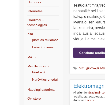
Humoras
Testuojant mitą tr
nepataikė nei į sta
Internetas
kalvą, o nuskriejo
Išradimai –
kvartalo. Ten kiaur
technologijos
lauko duris), persk
ir galiausiai išdauž
Kita
viduje. Laimei nie
Įdomios reklamos
Laiko žudimas
Continue readi
Mikro
Mozilla Firefox
Mitų griovėjai
,
My
Firefox +
Naršyklės priedai
Elektromagne
Naudingi patarimai
Filed under
Išradimai - t
Publikuota: 2010-01-22 
Ovi store
Autorius:
Darius