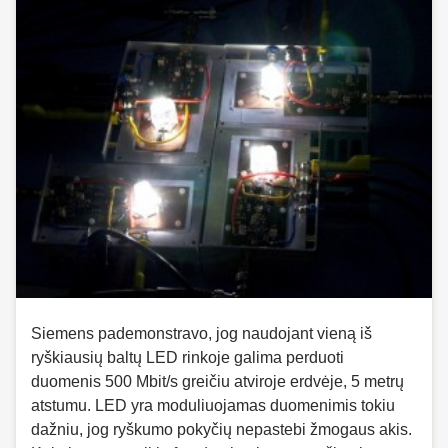
Siemens pademonstravo, jog naudojant vieną iš
ryškiausių baltų LED rinkoje galima perduoti
duomenis 500 Mbit/s greičiu atviroje erdvėje, 5 metrų
atstumu. LED yra moduliuojamas duomenimis tokiu
dažniu, jog ryškumo pokyčių nepastebi žmogaus akis.