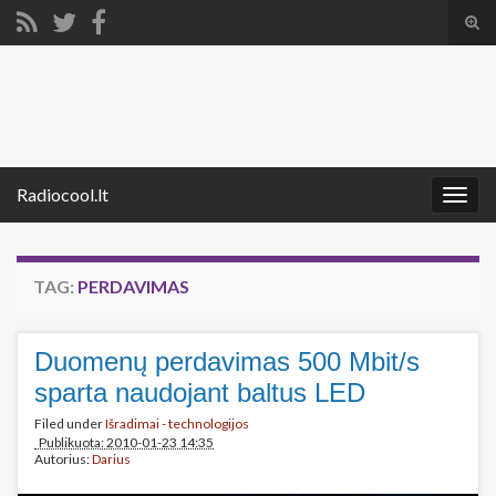
Tog
sear
Search for:
for
Radiocool.lt
Togg
navig
TAG:
PERDAVIMAS
Duomenų perdavimas 500 Mbit/s
sparta naudojant baltus LED
Filed under
Išradimai - technologijos
Publikuota: 2010-01-23 14:35
Autorius:
Darius