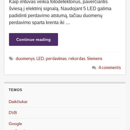
Kaip imtuvas veikia fotodetektorius, paverčiantis
šviesą į elektrinį signalą. Naudojant 5 LED galima
padidinti perdavimo atstumą, tačiau duomenų
perdavimo sparta krenta iki …
Continue reading
duomenys
,
LED
,
perdavimas
,
rekordas
,
Siemens
4 comments
TEMOS
Daikčiukai
DVB
Google