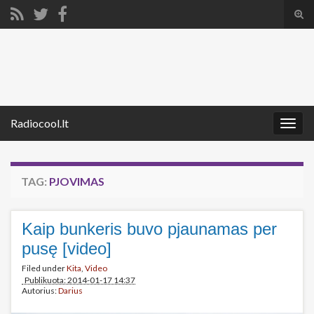
Tog
sear
Search for:
for
Radiocool.lt
Togg
navig
TAG:
PJOVIMAS
Kaip bunkeris buvo pjaunamas per
pusę [video]
Filed under
Kita
,
Video
Publikuota: 2014-01-17 14:37
Autorius:
Darius