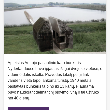
Apleistas Antrojo pasaulinio karo bunkeris
Nyderlanduose buvo įpjautas išilgai dvejose vietose, o
vidurinė dalis iškelta. Pravedus takelį per jį link
vandens vieta tapo lankoma turistų. 1940 metais
pastatytas bunkeris talpino iki 13 karių. Pjaunama
buvo naudojant deimantinį pjovimo lyną ir tai užtruko
net 40 dienų.