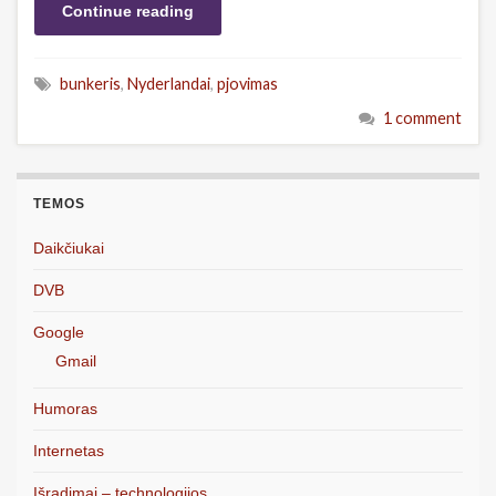
Continue reading
bunkeris
,
Nyderlandai
,
pjovimas
1 comment
TEMOS
Daikčiukai
DVB
Google
Gmail
Humoras
Internetas
Išradimai – technologijos