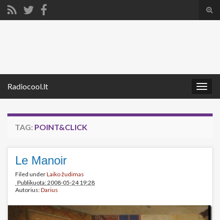
Tog
sear
Search for:
for
Radiocool.lt
Togg
navig
TAG:
POINT&CLICK
Le Manoir
Filed under
Laiko žudimas
Publikuota: 2008-05-24 19:28
Autorius:
Darius