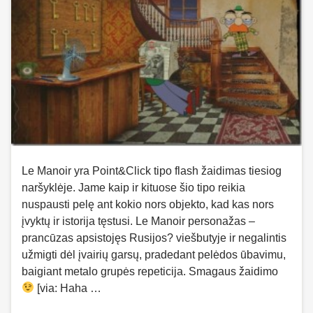
Le Manoir yra Point&Click tipo flash žaidimas tiesiog
naršyklėje. Jame kaip ir kituose šio tipo reikia
nuspausti pelę ant kokio nors objekto, kad kas nors
įvyktų ir istorija tęstusi. Le Manoir personažas –
prancūzas apsistojęs Rusijos? viešbutyje ir negalintis
užmigti dėl įvairių garsų, pradedant pelėdos ūbavimu,
baigiant metalo grupės repeticija. Smagaus žaidimo
[via: Haha …