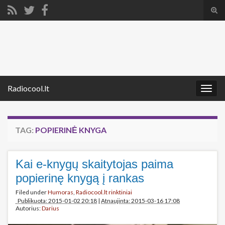
Tog
sear
Search for:
for
Radiocool.lt
Togg
navig
TAG:
POPIERINĖ KNYGA
Kai e-knygų skaitytojas paima
popierinę knygą į rankas
Filed under
Humoras
,
Radiocool.lt rinktiniai
Publikuota: 2015-01-02 20:18
|
Atnaujinta: 2015-03-16 17:08
Autorius:
Darius