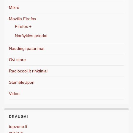
Mikro
Mozilla Firefox
Firefox +
Naršyklės priedai
Naudingi patarimai
Ovi store
Radiocool.lt rinktiniai
StumbleUpon
Video
DRAUGAI
topzone.lt
milvis.lt