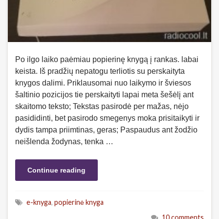
Po ilgo laiko paėmiau popierinę knygą į rankas. labai
keista. Iš pradžių nepatogu terliotis su perskaityta
knygos dalimi. Priklausomai nuo laikymo ir šviesos
šaltinio pozicijos tie perskaityti lapai meta šešėlį ant
skaitomo teksto; Tekstas pasirodė per mažas, nėjo
pasididinti, bet pasirodo smegenys moka prisitaikyti ir
dydis tampa priimtinas, geras; Paspaudus ant žodžio
neišlenda žodynas, tenka …
Continue reading
e-knyga
,
popierinė knyga
10 comments