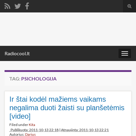
Tog
sear
Search for:
for
Radiocool.lt
Togg
navig
TAG:
PSICHOLOGIJA
Ir štai kodėl mažiems vaikams
negalima duoti žaisti su planšetėmis
[video]
Filed under
Kita
Publikuota: 2011-10-13 22:18
|
Atnaujinta: 2011-10-13 22:21
Autorius:
Darius