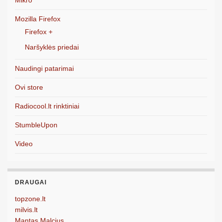
Mozilla Firefox
Firefox +
Naršyklės priedai
Naudingi patarimai
Ovi store
Radiocool.lt rinktiniai
StumbleUpon
Video
DRAUGAI
topzone.lt
milvis.lt
Mantas Malcius