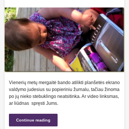
Vienerių metų mergaitė bando atilikti planšetės ekrano
valdymo judesius su popieriniu žurnalu, tačiau žinoma
po jų nieko stebuklingo neatsitinka. Ar video linksmas,
ar liūdnas spręsti Jums.
Continue reading