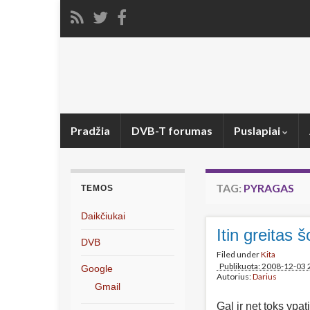
Pradžia
DVB-T forumas
Puslapiai
TAG:
PYRAGAS
TEMOS
Daikčiukai
Itin greitas 
DVB
Filed under
Kita
Publikuota: 2008-12-03 
Google
Autorius:
Darius
Gmail
Gal ir net toks ypat