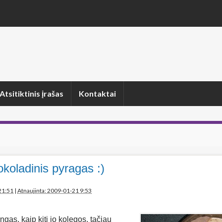
Atsitiktinis įrašas
Kontaktai
šokoladinis pyragas :)
21:51
|
Atnaujinta: 2009-01-21 9:53
ingas, kaip kiti jo kolegos, tačiau