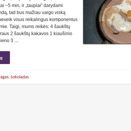
i ~5 min, ir „taupiai“ darydami
 indą, tad bus mažiau vargo viską
 beveik visus reikalingus komponentus
namie. Taigi, mums reikės: 4 šaukštų
kraus 2 šaukštų kakavos 1 kiaušinio
 pieno 3 …
ng
ragas
,
šokoladas