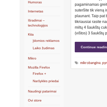
Humoras
pagaminamas greita
suteršite tik vieną
Internetas
plaunant. Taip pat
Išradimai –
tikriausiai rasite 
technologijos
miltų 4 šaukštų cu
(vištos) 3 šaukštų
Kita
Įdomios reklamos
Continue readi
Laiko žudimas
Mikro
mikrobanginė
,
py
Mozilla Firefox
Firefox +
Naršyklės priedai
Naudingi patarimai
Ovi store