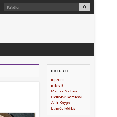
Search for:
DRAUGAI
topzone.lt
milvis.lt
Mantas Malcius
Lietuviški komiksai
Aš ir Knyga
Laimės kūdikis