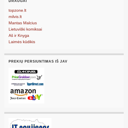
DRAUGAI
topzone.lt
milvis.lt
Mantas Malcius
Lietuviški komiksai
Aš ir Knyga
Laimės kūdikis
PREKIŲ PERSIUNTIMAS IŠ JAV