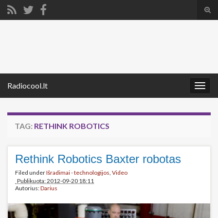
Tog
sear
Search for:
for
Radiocool.lt
Togg
navig
TAG:
RETHINK ROBOTICS
Rethink Robotics Baxter robotas
Filed under
Išradimai - technologijos
,
Video
Publikuota: 2012-09-20 18:11
Autorius:
Darius