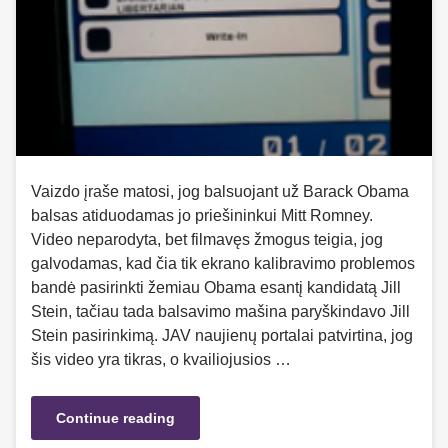
Vaizdo įraše matosi, jog balsuojant už Barack Obama
balsas atiduodamas jo priešininkui Mitt Romney.
Video neparodyta, bet filmavęs žmogus teigia, jog
galvodamas, kad čia tik ekrano kalibravimo problemos
bandė pasirinkti žemiau Obama esantį kandidatą Jill
Stein, tačiau tada balsavimo mašina paryškindavo Jill
Stein pasirinkimą. JAV naujienų portalai patvirtina, jog
šis video yra tikras, o kvailiojusios …
Continue reading