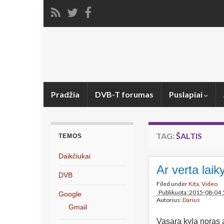
Pradžia
DVB-T forumas
Puslapiai
TAG:
ŠALTIS
TEMOS
Daikčiukai
Ar verta laik
DVB
Filed under
Kita
,
Video
Publikuota: 2015-08-04 
Google
Autorius:
Darius
Gmail
Vasarą kyla noras a