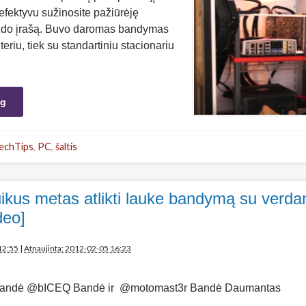
 efektyvu sužinosite pažiūrėję
zdo įrašą. Buvo daromas bandymas
eriu, tiek su standartiniu stacionariu
ng
echTips
,
PC
,
šaltis
ikus metas atlikti lauke bandymą su verda
deo]
12:55
|
Atnaujinta: 2012-02-05 16:23
andė @bICEQ Bandė ir @motomast3r Bandė Daumantas