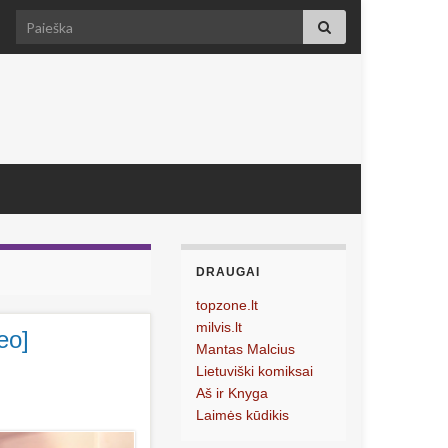
Search for:
DRAUGAI
topzone.lt
milvis.lt
eo]
Mantas Malcius
Lietuviški komiksai
Aš ir Knyga
Laimės kūdikis