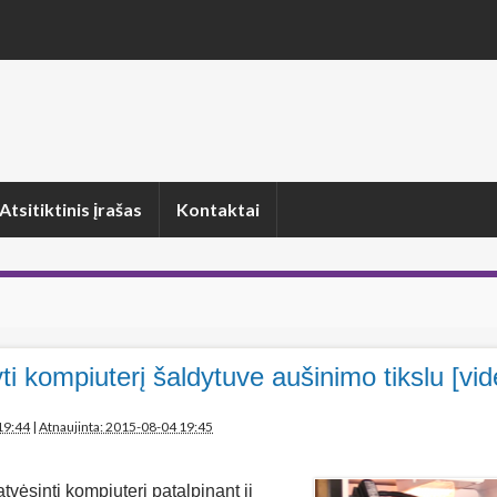
Atsitiktinis įrašas
Kontaktai
yti kompiuterį šaldytuve aušinimo tikslu [vid
19:44
|
Atnaujinta: 2015-08-04 19:45
tvėsinti kompiuterį patalpinant jį