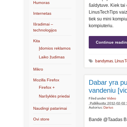
Humoras
šaldytuve. Kiek tai
LinusTechTips vai
Internetas
tiek su mini kompiut
Išradimai –
kompiuteriu.
technologijos
Kita
Continue readi
Įdomios reklamos
Laiko žudimas
bandymas
,
LinusT
Mikro
Mozilla Firefox
Dabar yra pu
Firefox +
vandeniu [vi
Naršyklės priedai
Filed under
Video
Publikuota: 2012-02-02 
Autorius:
Darius
Naudingi patarimai
Ovi store
Bandė @Taadas B