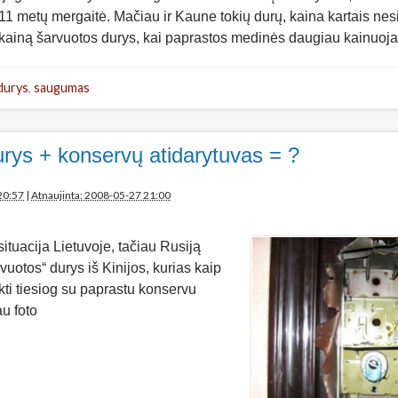
 11 metų mergaitė. Mačiau ir Kaune tokių durų, kaina kartais nesi
 kainą šarvuotos durys, kai paprastos medinės daugiau kainuoj
durys
,
saugumas
rys + konservų atidarytuvas = ?
20:57
|
Atnaujinta: 2008-05-27 21:00
ituacija Lietuvoje, tačiau Rusiją
vuotos“ durys iš Kinijos, kurias kaip
kti tiesiog su paprastu konservu
u foto