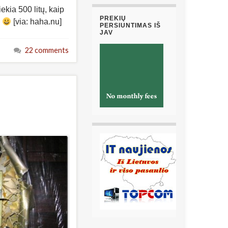
ekia 500 litų, kaip
PREKIŲ
a
[via: haha.nu]
PERSIUNTIMAS IŠ
JAV
22 comments