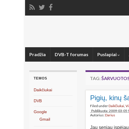
Pradžia
DVB-T forumas
Puslapiai
TAG:
ŠARVUOTOS
TEMOS
Daikčiukai
Pigių, kinų š
DVB
Filed under
Daikčiukai
,
V
Publikuota: 2009-03-05 
Google
Autorius:
Darius
Gmail
Jau seniau įspėjau 