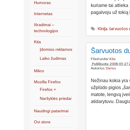
Humoras
kuriame tai atlieka
pagalvoju už tokią
Internetas
Išradimai –
Kinija
,
šarvuotos 
technologijos
Kita
Šarvuotos du
Įdomios reklamos
Laiko žudimas
Filed under
Kita
Publikuota: 2008-05-27 
Autorius:
Darius
Mikro
Nežinau kokia yra s
Mozilla Firefox
užplūdo pigios „šar
Firefox +
matote, lengvą įvei
Naršyklės priedai
atidarytuvu. Daugia
Naudingi patarimai
Ovi store