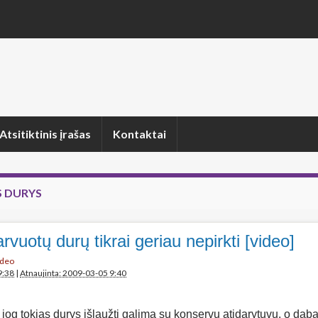
Atsitiktinis įrašas
Kontaktai
 DURYS
arvuotų durų tikrai geriau nepirkti [video]
ideo
9:38
|
Atnaujinta: 2009-03-05 9:40
jog tokias durys išlaužti galima su konservų atidarytuvu, o dab