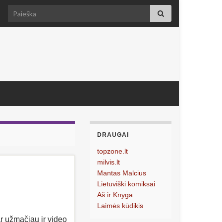
Search for:
DRAUGAI
topzone.lt
milvis.lt
Mantas Malcius
Lietuviški komiksai
Aš ir Knyga
Laimės kūdikis
ar užmačiau ir video