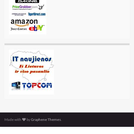
Made with
by
Graphene Themes
.