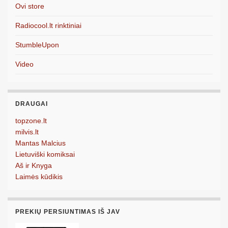
Ovi store
Radiocool.lt rinktiniai
StumbleUpon
Video
DRAUGAI
topzone.lt
milvis.lt
Mantas Malcius
Lietuviški komiksai
Aš ir Knyga
Laimės kūdikis
PREKIŲ PERSIUNTIMAS IŠ JAV