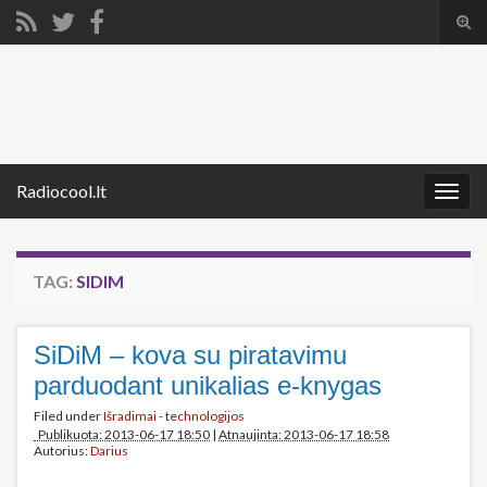
Tog
sear
Search for:
for
Radiocool.lt
Togg
navig
TAG:
SIDIM
SiDiM – kova su piratavimu
parduodant unikalias e-knygas
Filed under
Išradimai - technologijos
Publikuota: 2013-06-17 18:50
|
Atnaujinta: 2013-06-17 18:58
Autorius:
Darius