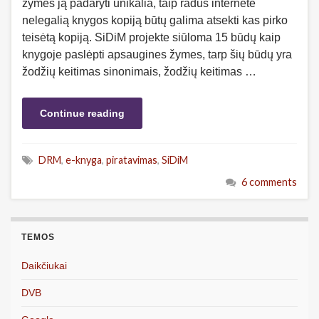
žymes ją padaryti unikalia, taip radus internete
nelegalią knygos kopiją būtų galima atsekti kas pirko
teisėtą kopiją. SiDiM projekte siūloma 15 būdų kaip
knygoje paslėpti apsaugines žymes, tarp šių būdų yra
žodžių keitimas sinonimais, žodžių keitimas …
Continue reading
DRM
,
e-knyga
,
piratavimas
,
SiDiM
6 comments
TEMOS
Daikčiukai
DVB