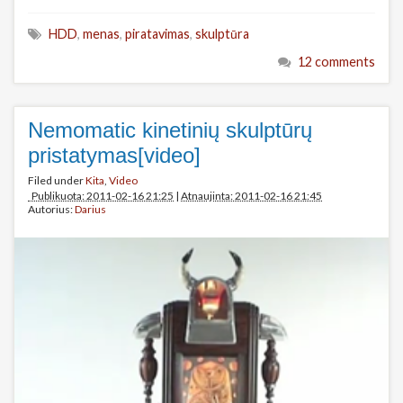
HDD
,
menas
,
piratavimas
,
skulptūra
12 comments
Nemomatic kinetinių skulptūrų
pristatymas[video]
Filed under
Kita
,
Video
Publikuota: 2011-02-16 21:25
|
Atnaujinta: 2011-02-16 21:45
Autorius:
Darius