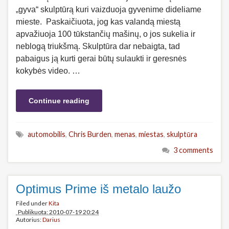
„gyva“ skulptūrą kuri vaizduoja gyvenime dideliame
mieste. Paskaičiuota, jog kas valandą miestą
apvažiuoja 100 tūkstančių mašinų, o jos sukelia ir
neblogą triukšmą. Skulptūra dar nebaigta, tad
pabaigus ją kurti gerai būtų sulaukti ir geresnės
kokybės video. …
Continue reading
automobilis
,
Chris Burden
,
menas
,
miestas
,
skulptūra
3 comments
Optimus Prime iš metalo laužo
Filed under
Kita
Publikuota: 2010-07-19 20:24
Autorius:
Darius