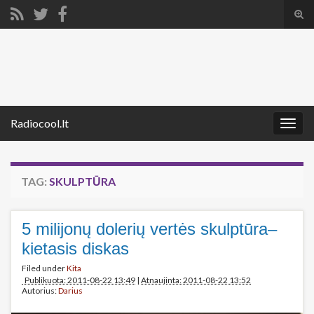
Tog
sear
Search for:
for
Radiocool.lt
Togg
navig
TAG:
SKULPTŪRA
5 milijonų dolerių vertės skulptūra–
kietasis diskas
Filed under
Kita
Publikuota: 2011-08-22 13:49
|
Atnaujinta: 2011-08-22 13:52
Autorius:
Darius