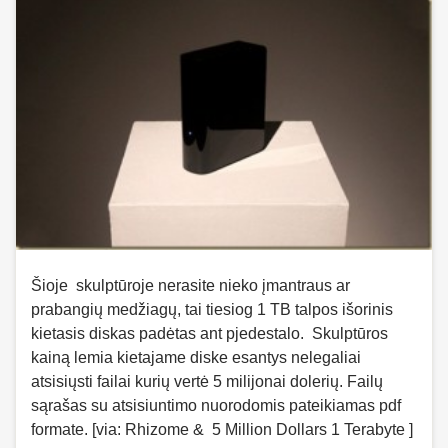
Šioje skulptūroje nerasite nieko įmantraus ar
prabangių medžiagų, tai tiesiog 1 TB talpos išorinis
kietasis diskas padėtas ant pjedestalo. Skulptūros
kainą lemia kietajame diske esantys nelegaliai
atsisiųsti failai kurių vertė 5 milijonai dolerių. Failų
sąrašas su atsisiuntimo nuorodomis pateikiamas pdf
formate. [via: Rhizome & 5 Million Dollars 1 Terabyte ]