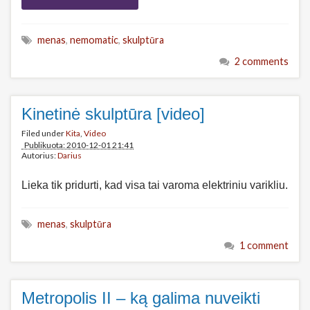
menas
,
nemomatic
,
skulptūra
2 comments
Kinetinė skulptūra [video]
Filed under
Kita
,
Video
Publikuota: 2010-12-01 21:41
Autorius:
Darius
Lieka tik pridurti, kad visa tai varoma elektriniu varikliu.
menas
,
skulptūra
1 comment
Metropolis II – ką galima nuveikti