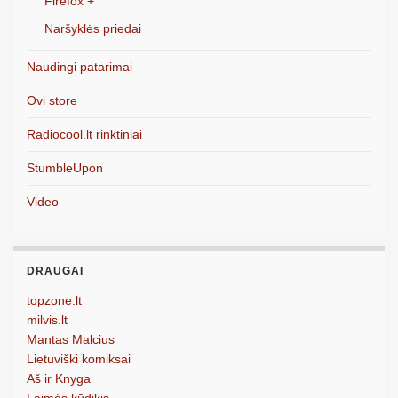
Firefox +
Naršyklės priedai
Naudingi patarimai
Ovi store
Radiocool.lt rinktiniai
StumbleUpon
Video
DRAUGAI
topzone.lt
milvis.lt
Mantas Malcius
Lietuviški komiksai
Aš ir Knyga
Laimės kūdikis