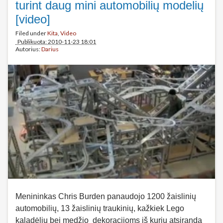
turint daug mini automobilių modelių
[video]
Filed under
Kita
,
Video
Publikuota: 2010-11-23 18:01
Autorius:
Darius
Menininkas Chris Burden panaudojo 1200 žaislinių
automobilių, 13 žaislinių traukinių, kažkiek Lego
kaladėlių bei medžio dekoracijoms iš kurių atsiranda