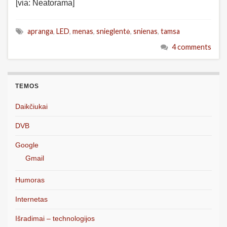
[via: Neatorama]
apranga
,
LED
,
menas
,
snieglentė
,
snienas
,
tamsa
4 comments
TEMOS
Daikčiukai
DVB
Google
Gmail
Humoras
Internetas
Išradimai – technologijos