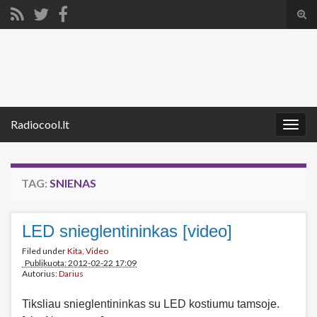
Tog
sear
Search for:
for
Radiocool.lt
Togg
navig
TAG:
SNIENAS
LED snieglentininkas [video]
Filed under
Kita
,
Video
Publikuota: 2012-02-22 17:09
Autorius:
Darius
Tiksliau snieglentininkas su LED kostiumu tamsoje.