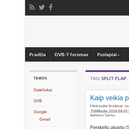
Pradžia
DVB-T forumas
Puslapiai
TAG:
SPLIT-FLAP
TEMOS
Daikčiukai
Kaip veikia p
DVB
Filed under
Išradimai - t
Publikuota: 2016-04-20 
Google
Autorius:
Darius
Gmail
Perskeltų atvartų (