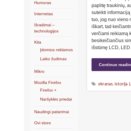
Humoras
paplitę traukinių, 
suteikti informacij
Internetas
tuo, jog nuo vieno 
Išradimai –
iškart, tad keičiant
technologijos
verčiami reikiamą k
besikeičiančius si
Kita
išstūmę LCD, LED 
Įdomios reklamos
Laiko žudimas
Continue readi
Mikro
Mozilla Firefox
ekranas
,
istorija
,
Firefox +
Naršyklės priedai
Naudingi patarimai
Ovi store