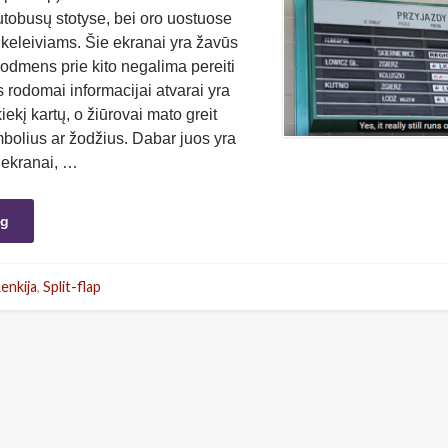
autobusų stotyse, bei oro uostuose
ą keleiviams. Šie ekranai yra žavūs
rodmens prie kito negalima pereiti
is rodomai informacijai atvarai yra
iekį kartų, o žiūrovai mato greit
mbolius ar žodžius. Dabar juos yra
ekranai, …
ng
Lenkija
,
Split-flap