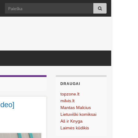
Search for:
DRAUGAI
topzone.lt
milvis.lt
ideo]
Mantas Malcius
Lietuviški komiksai
Aš ir Knyga
Laimės kūdikis