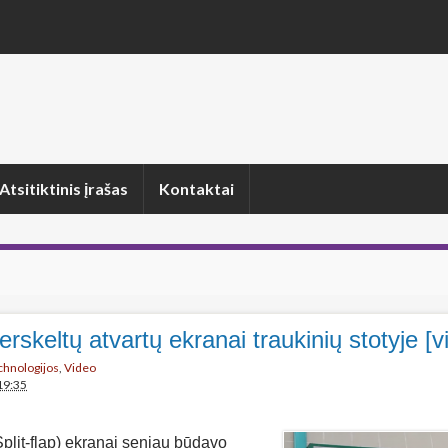
Atsitiktinis įrašas
Kontaktai
erskeltų atvartų ekranai traukinių stotyje [v
echnologijos
,
Video
19:35
Split-flap) ekranai seniau būdavo