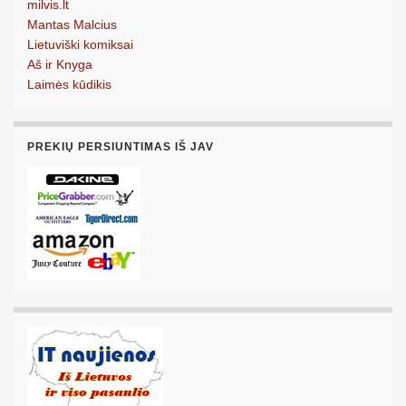
milvis.lt
Mantas Malcius
Lietuviški komiksai
Aš ir Knyga
Laimės kūdikis
PREKIŲ PERSIUNTIMAS IŠ JAV