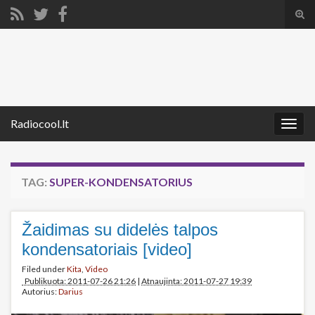
Tog
sear
Search for:
for
Radiocool.lt
Togg
navig
TAG:
SUPER-KONDENSATORIUS
Žaidimas su didelės talpos
kondensatoriais [video]
Filed under
Kita
,
Video
Publikuota: 2011-07-26 21:26
|
Atnaujinta: 2011-07-27 19:39
Autorius:
Darius