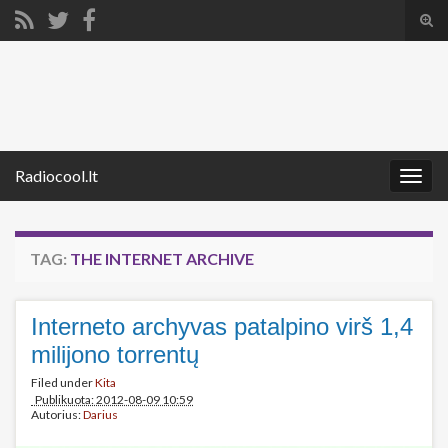
Tog
sear
Search for:
for
Radiocool.lt
Togg
navig
TAG:
THE INTERNET ARCHIVE
Interneto archyvas patalpino virš 1,4
milijono torrentų
Filed under
Kita
Publikuota: 2012-08-09 10:59
Autorius:
Darius