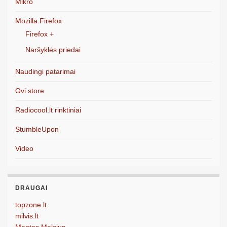
Mikro
Mozilla Firefox
Firefox +
Naršyklės priedai
Naudingi patarimai
Ovi store
Radiocool.lt rinktiniai
StumbleUpon
Video
DRAUGAI
topzone.lt
milvis.lt
Mantas Malcius