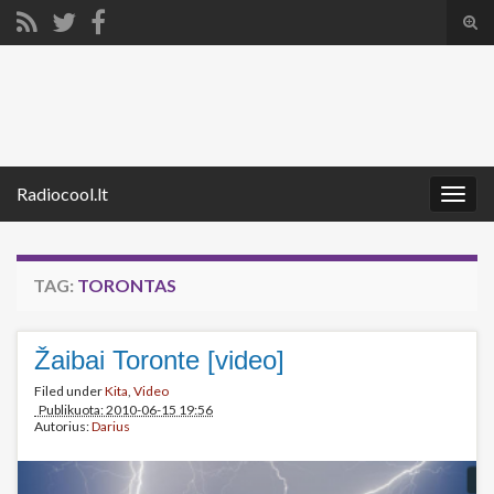
Tog
sear
Search for:
for
Radiocool.lt
Togg
navig
TAG:
TORONTAS
Žaibai Toronte [video]
Filed under
Kita
,
Video
Publikuota: 2010-06-15 19:56
Autorius:
Darius