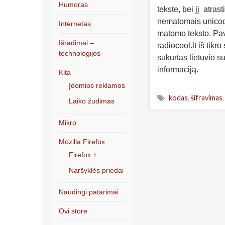
Humoras
tekste, bei jį atra
nematomais unicod
Internetas
matomo teksto. Pav
Išradimai –
radioco ​ ​​​​​ ​​​​ ​ ​ ​​ ​​​​ ​ ​​​ ​​ ​ ​​​​​​​​ ​​​ ​​ ​
technologijos
sukurtas lietuvio s
informaciją.
Kita
Įdomios reklamos
kodas
,
šifravimas
Laiko žudimas
Mikro
Mozilla Firefox
Firefox +
Naršyklės priedai
Naudingi patarimai
Ovi store