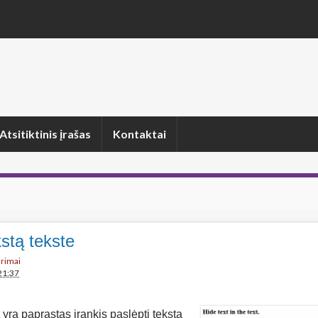
Atsitiktinis įrašas
Kontaktai
stą tekste
arimai
21:37
t yra paprastas įrankis paslėpti tekstą