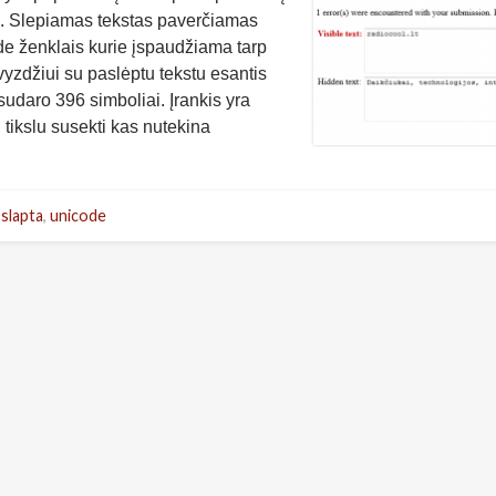
sti. Slepiamas tekstas paverčiamas
e ženklais kurie įspaudžiama tarp
yzdžiui su paslėptu tekstu esantis
 ​ ​​ ​ ​​ ​ ​​ ​ ​ ​ ​ ​​ ​ ​ ​​​​​​​​ ​​​​ ​ ​ ​​​​​ ol.lt iš tikro sudaro 396 simboliai. Įrankis yra
u tikslu susekti kas nutekina
,
slapta
,
unicode