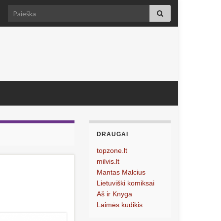
Search for:
DRAUGAI
topzone.lt
milvis.lt
Mantas Malcius
Lietuviški komiksai
Aš ir Knyga
Laimės kūdikis