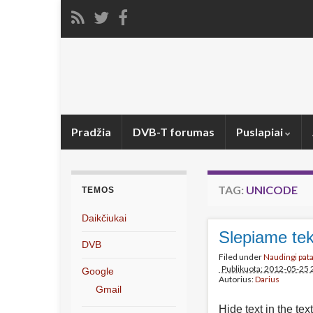
Pradžia
DVB-T forumas
Puslapiai
TAG:
UNICODE
TEMOS
Daikčiukai
Slepiame tek
DVB
Filed under
Naudingi pat
Publikuota: 2012-05-25 
Google
Autorius:
Darius
Gmail
Hide text in the tex