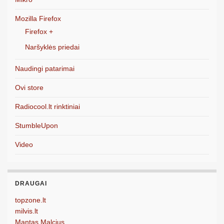
Mozilla Firefox
Firefox +
Naršyklės priedai
Naudingi patarimai
Ovi store
Radiocool.lt rinktiniai
StumbleUpon
Video
DRAUGAI
topzone.lt
milvis.lt
Mantas Malcius