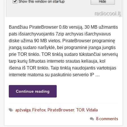
Bandžiau PirateBrowser 0.6b versiją. 30 MB užimantis
pats išsiarchyvuojantis 7zip archyvas išarchyvavus
diske užima 90 MB vietos. PirateBrowser programinę
įrangą sudaro naršyklė, bei programinė įranga jungtis
prie TOR tinklo. TOR tinklą sudaro tūkstančiai serverių
tarp kurių šifruotas interneto srautas keliauja, kol
išeina iš TOR tinklo. Taip tinklą naudojantis vartotojas
internete matoma su paskutinio serverio IP …
Continue reading
apžvalga
,
Firefox
,
PirateBrowser
,
TOR
,
Vidalia
8 comments