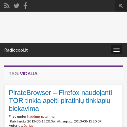
Tog
sear
Search for:
for
Radiocool.lt
Togg
navig
TAG:
VIDALIA
PirateBrowser – Firefox naudojanti
TOR tinklą apeiti piratinių tinklapių
blokavimą
Filed under
Naudingi patarimai
Publikuota: 2013-08-15 20:06
|
Atnaujinta: 2013-08-15 20:07
Autorius:
Darius