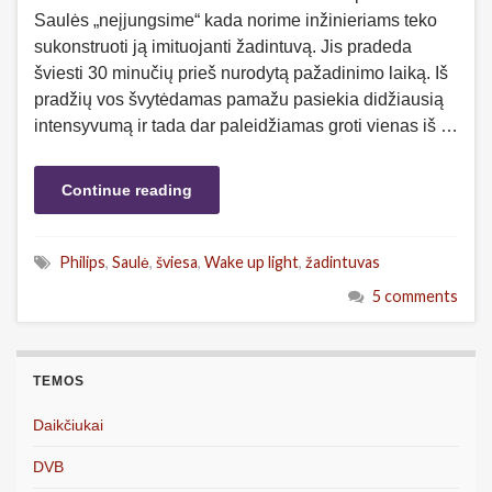
Saulės „neįjungsime“ kada norime inžinieriams teko
sukonstruoti ją imituojanti žadintuvą. Jis pradeda
šviesti 30 minučių prieš nurodytą pažadinimo laiką. Iš
pradžių vos švytėdamas pamažu pasiekia didžiausią
intensyvumą ir tada dar paleidžiamas groti vienas iš …
Continue reading
Philips
,
Saulė
,
šviesa
,
Wake up light
,
žadintuvas
5 comments
TEMOS
Daikčiukai
DVB