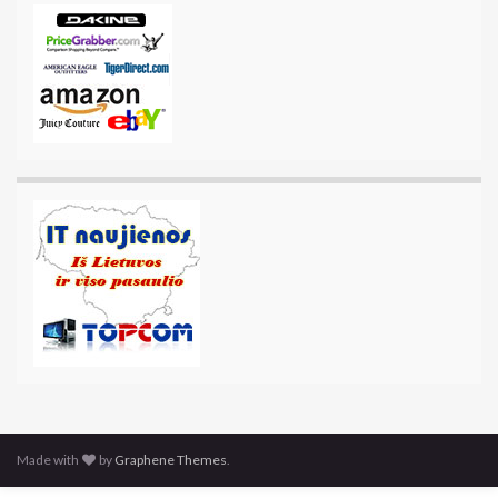
Made with
by
Graphene Themes
.