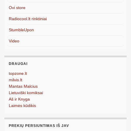
Ovi store
Radiocool.lt rinktiniai
StumbleUpon
Video
DRAUGAI
topzone.lt
milvis.lt
Mantas Malcius
Lietuviški komiksai
Aš ir Knyga
Laimės kūdikis
PREKIŲ PERSIUNTIMAS IŠ JAV