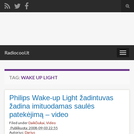
Tog
sear
Search for:
for
Radiocool.lt
Togg
navig
TAG:
WAKE UP LIGHT
Philips Wake-up Light žadintuvas
žadina imituodamas saulės
patekėjimą – video
Filed under
Daikčiukai
,
Video
Publikuota: 2008-09-03 22:55
Autorius:
Darius