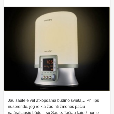
Jau saulelė vėl atkopdama budino svietą… Philips
nusprendė, jog reikia žadinti žmones pačiu
natūraliausiu būdu – su Saule. Tačiau kaip žinome