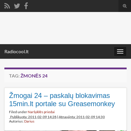
Tog
sear
Search for:
for
Radiocool.lt
Togg
navig
TAG:
ŽMONĖS 24
Žmogai 24 – paskalų blokavimas
15min.lt portale su Greasemonkey
Filed under
Naršyklės priedai
Publikuota: 2011-02-09 14:28
|
Atnaujinta: 2011-02-09 14:30
Autorius:
Darius