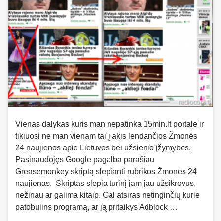
Vienas dalykas kuris man nepatinka 15min.lt portale ir
tikiuosi ne man vienam tai į akis lendančios Žmonės
24 naujienos apie Lietuvos bei užsienio įžymybes.
Pasinaudojęs Google pagalba parašiau
Greasemonkey skriptą slepianti rubrikos Žmonės 24
naujienas. Skriptas slepia turinį jam jau užsikrovus,
nežinau ar galima kitaip. Gal atsiras netinginčių kurie
patobulins programą, ar ją pritaikys Adblock …