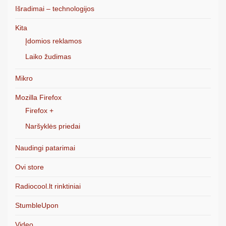
Išradimai – technologijos
Kita
Įdomios reklamos
Laiko žudimas
Mikro
Mozilla Firefox
Firefox +
Naršyklės priedai
Naudingi patarimai
Ovi store
Radiocool.lt rinktiniai
StumbleUpon
Video