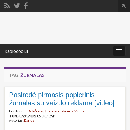
Tog
sear
Search for:
for
Radiocool.lt
Togg
navig
TAG:
ŽURNALAS
Pasirodė pirmasis popierinis
žurnalas su vaizdo reklama [video]
Filed under
Daikčiukai
,
Įdomios reklamos
,
Video
Publikuota: 2009-09-18 17:41
Autorius:
Darius