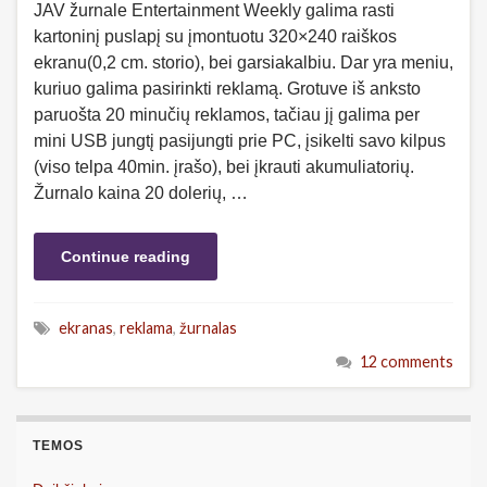
JAV žurnale Entertainment Weekly galima rasti
kartoninį puslapį su įmontuotu 320×240 raiškos
ekranu(0,2 cm. storio), bei garsiakalbiu. Dar yra meniu,
kuriuo galima pasirinkti reklamą. Grotuve iš anksto
paruošta 20 minučių reklamos, tačiau jį galima per
mini USB jungtį pasijungti prie PC, įsikelti savo kilpus
(viso telpa 40min. įrašo), bei įkrauti akumuliatorių.
Žurnalo kaina 20 dolerių, …
Continue reading
ekranas
,
reklama
,
žurnalas
12 comments
TEMOS