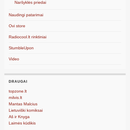
Naršyklės priedai
Naudingi patarimai
Ovi store
Radiocool.lt rinktiniai
StumbleUpon
Video
DRAUGAI
topzone.lt
milvis.lt
Mantas Malcius
Lietuviški komiksai
Aš ir Knyga
Laimės kūdikis