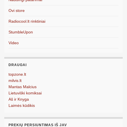
Ovi store
Radiocool.lt rinktiniai
StumbleUpon
Video
DRAUGAI
topzone.lt
milvis.lt
Mantas Malcius
Lietuviški komiksai
Aš ir Knyga
Laimės kūdikis
PREKIŲ PERSIUNTIMAS IŠ JAV