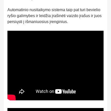
Automatinio nusitaikymo sistema taip pat turi bevielio
ryšio galimybes ir leidžia įrašinėti vaizdo įrašus ir juos
persiųsti į išmaniuosius įrenginius.