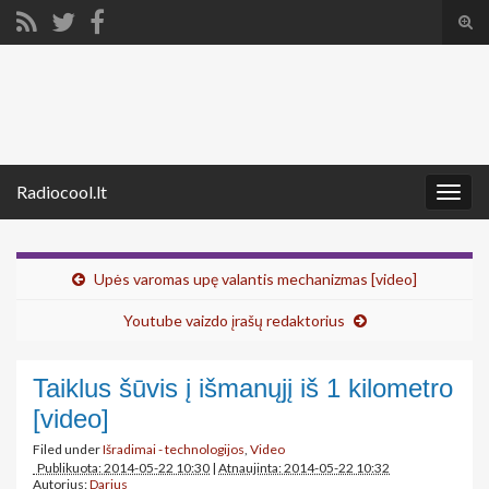
Tog
sear
Search for:
for
Radiocool.lt
Togg
navig
Upės varomas upę valantis mechanizmas [video]
Youtube vaizdo įrašų redaktorius
Taiklus šūvis į išmanųjį iš 1 kilometro
[video]
Filed under
Išradimai - technologijos
,
Video
Publikuota: 2014-05-22 10:30
|
Atnaujinta: 2014-05-22 10:32
Autorius:
Darius