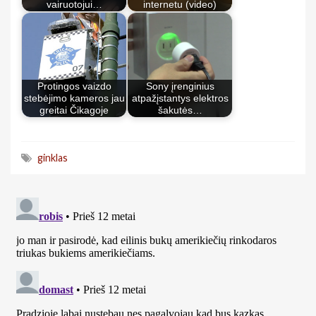
vairuotojui…
internetu (video)
Protingos vaizdo
Sony įrenginius
stebėjimo kameros jau
atpažįstantys elektros
greitai Čikagoje
šakutės…
ginklas