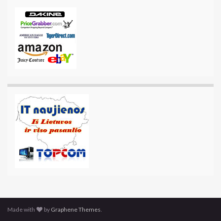
Made with
by
Graphene Themes
.