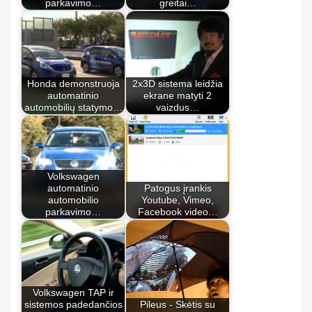
parkavimo…
greitai…
Honda demonstruoja
2x3D sistema leidžia
automatinio
ekrane matyti 2
automobilių statymo…
vaizdus…
Volkswagen
automatinio
Patogus įrankis
automobilio
Youtube, Vimeo,
parkavimo…
Facebook video…
Volkswagen TAP ir
sistemos padedančios
Pileus - Skėtis su