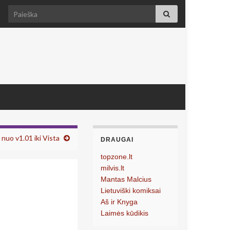
Search for:
nuo v1.01 iki Vista
DRAUGAI
topzone.lt
milvis.lt
Mantas Malcius
Lietuviški komiksai
Aš ir Knyga
Laimės kūdikis