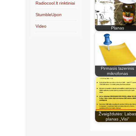
Radiocool.lt rinktiniai
StumbleUpon
Video
Planas
Pirmasis lazerinis
mikrofonas
Žvaigždutės: Laba
planas „Visi“