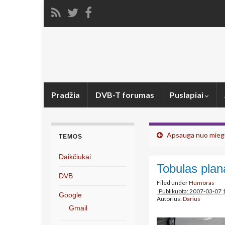
Pradžia
DVB-T forumas
Puslapiai
Apsauga nuo mieg
TEMOS
Daikčiukai
Tobulas plan
DVB
Filed under
Humoras
Publikuota: 2007-03-07 
Google
Autorius:
Darius
Gmail