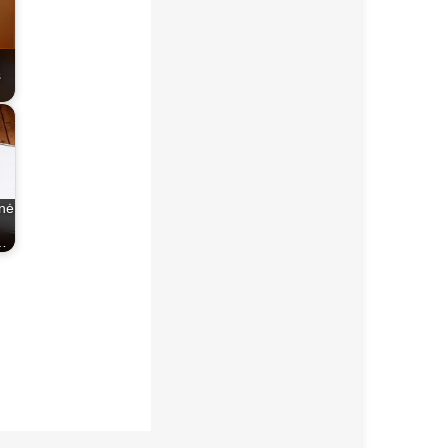
s
nė
…