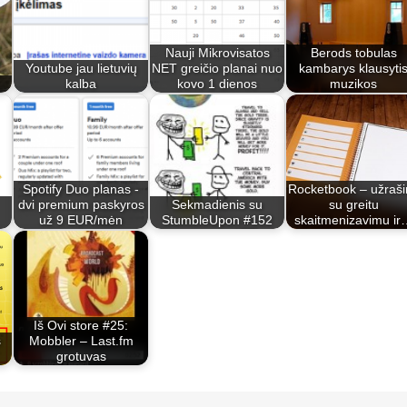
Nauji Mikrovisatos
Berods tobulas
Youtube jau lietuvių
NET greičio planai nuo
kambarys klausyti
kalba
kovo 1 dienos
muzikos
Spotify Duo planas -
Rocketbook – užraši
dvi premium paskyros
Sekmadienis su
su greitu
už 9 EUR/mėn
StumbleUpon #152
skaitmenizavimu ir
Iš Ovi store #25:
s
Mobbler – Last.fm
grotuvas