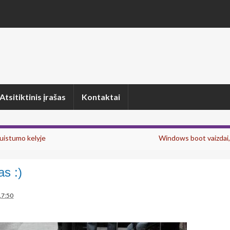
Atsitiktinis įrašas
Kontaktai
uistumo kelyje
Windows boot vaizdai, 
as :)
17:50